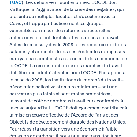
TUAC
). Les défis à venir sont énormes. L’OCDE doit
s’attaquer à l’aggravation de la crise des inégalités, qui
présente de multiples facettes et s’accélère avec le
Covid, et frappe particulièrement les groupes
vulnérables en raison des réformes structurelles
antérieures, qui ont flexibilisé les marchés du travail.
Antes de la crisis y desde 2008, el estancamiento de los
salarios y el aumento de las desigualdades de ingresos
eran ya una característica esencial de las economías de
la OCDE. La reconstruction de nos marchés du travail
doit être une priorité absolue pour l’OCDE. Par rapport à
la crise de 2008, les institutions du marché du travail –
négociation collective et salaire minimum – ont une
couverture plus faible et sont moins protectrices,
laissant de côté de nombreux travailleurs confrontés à
la crise aujourd’hui. L’OCDE doit également contribuer à
la mise en œuvre effective de l’Accord de Paris et des
Objectifs de développement durable des Nations Unies.
Pour réussir la transition vers une économie à faible
émission de carbone, il nous faut une transition juste