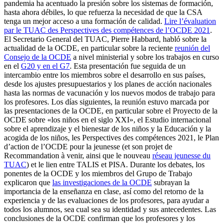
pandemia ha acentuado la presión sobre los sistemas de formación,
hasta ahora débiles, lo que refuerza la necesidad de que la CSA
tenga un mejor acceso a una formación de calidad.
Lire l’évaluation
par le TUAC des Perspectives des compétences de l’OCDE 2021
.
El Secretario General del TUAC, Pierre Habbard, habló sobre la
actualidad de la OCDE, en particular sobre la reciente
reunión del
Consejo de la OCDE
a nivel ministerial y sobre los trabajos en curso
en el
G20 y en el G7
. Esta presentación fue seguida de un
intercambio entre los miembros sobre el desarrollo en sus países,
desde los ajustes presupuestarios y los planes de acción nacionales
hasta las normas de vacunación y los nuevos modos de trabajo para
los profesores. Los días siguientes, la reunión estuvo marcada por
las presentaciones de la OCDE, en particular sobre el Proyecto de la
OCDE sobre «los niños en el siglo XXI», el Estudio internacional
sobre el aprendizaje y el bienestar de los niños y la Educación y la
acogida de los niños, les Perspectives des compétences 2021, le Plan
d’action de l’OCDE pour la jeunesse (et son projet de
Recommandation à venir, ainsi que le nouveau
réseau jeunesse du
TUAC
) et le lien entre TALIS et PISA. Durante los debates, los
ponentes de la OCDE y los miembros del Grupo de Trabajo
explicaron que
las investigaciones de la OCDE
subrayan la
importancia de la enseñanza en clase, así como del retorno de la
experiencia y de las evaluaciones de los profesores, para ayudar a
todos los alumnos, sea cual sea su identidad y sus antecedentes. Las
conclusiones de la OCDE confirman que los profesores y los