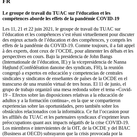
FR
Le groupe de travail du TUAC sur l’éducation et les
compétences aborde les effets de la pandémie COVID-19
Les 11, 21 et 22 juin 2021, le groupe de travail du TUAC sur
l’éducation et les compétences s’est réuni virtuellement pour discuter
des enjeux actuels de l’éducation et des compétences, y compris les
effets de la pandémie du COVID-19. Comme toujours, il a fait appel
à des experts, dont ceux de l’OCDE, pour alimenter les débats et les
perspectives en cours. Bajo la presidencia de John Bangs
(Internationale de l’éducation, IE) y la vicepresidencia de Nanna
Højlund (Confédération danoise des syndicats, FH), la reunión
congregó a expertos en educación y competencias de centrales
sindicales y sindicatos de enseñantes de países de la OCDE en el
transcurso de una reunión virtual de tres horas. El 11 de junio, el
grupo de trabajo organizó una mesa redonda sobre el tema «Covid-
19 – Efectos sobre las disposiciones relativas a la educación de
adultos y a la formación continua», en la que se compartieron
experiencias sobre las oportunidades, pero también sobre los
obstáculos relacionados con la informática. Ce fut l’occasion pour
les affiliés du TUAC et les partenaires syndicaux d’exprimer leurs
préoccupations quant aux impacts négatifs de la crise COVID-19.
Los miembros e intervinientes de la OIT, de la OCDE y del BIAC
(Business at OECD) subrayaron que la crisis provocada por la