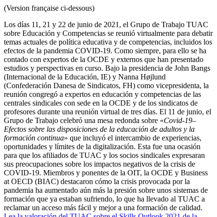
(Version française ci-dessous)
Los días 11, 21 y 22 de junio de 2021, el Grupo de Trabajo TUAC
sobre Educación y Competencias se reunió virtualmente para debatir
temas actuales de política educativa y de competencias, incluidos los
efectos de la pandemia COVID-19. Como siempre, para ello se ha
contado con expertos de la OCDE y externos que han presentado
estudios y perspectivas en curso. Bajo la presidencia de John Bangs
(Internacional de la Educación, IE) y Nanna Højlund
(Confederación Danesa de Sindicatos, FH) como vicepresidenta, la
reunión congregó a expertos en educación y competencias de las
centrales sindicales con sede en la OCDE y de los sindicatos de
profesores durante una reunión virtual de tres días. El 11 de junio, el
Grupo de Trabajo celebró una mesa redonda sobre «
Covid-19
–
Efectos sobre las disposiciones de la educación de adultos y la
formación continua
» que incluyó el intercambio de experiencias,
oportunidades y límites de la digitalización. Esta fue una ocasión
para que los afiliados de TUAC y los socios sindicales expresaran
sus preocupaciones sobre los impactos negativos de la crisis de
COVID-19. Miembros y ponentes de la OIT, la OCDE y Business
at OECD (BIAC) destacaron cómo la crisis provocada por la
pandemia ha aumentado aún más la presión sobre unos sistemas de
formación que ya estaban sufriendo, lo que ha llevado al TUAC a
reclamar un acceso más fácil y mejor a una formación de calidad.
Lea la valoración del TUAC sobre el Skills Outlook 2021 de la