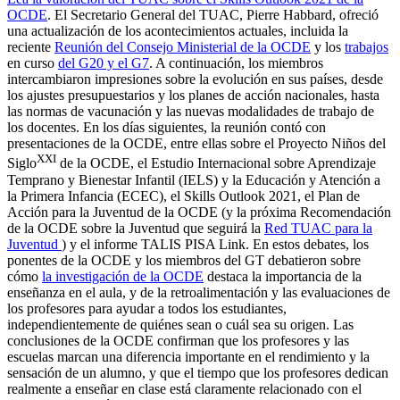
OCDE
. El Secretario General del TUAC, Pierre Habbard, ofreció
una actualización de los acontecimientos actuales, incluida la
reciente
Reunión del Consejo Ministerial de la OCDE
y los
trabajos
en curso
del G20 y el G7
. A continuación, los miembros
intercambiaron impresiones sobre la evolución en sus países, desde
los ajustes presupuestarios y los planes de acción nacionales, hasta
las normas de vacunación y las nuevas modalidades de trabajo de
los docentes. En los días siguientes, la reunión contó con
presentaciones de la OCDE, entre ellas sobre el Proyecto Niños del
XXI
Siglo
de la OCDE, el Estudio Internacional sobre Aprendizaje
Temprano y Bienestar Infantil (IELS) y la Educación y Atención a
la Primera Infancia (ECEC), el Skills Outlook 2021, el Plan de
Acción para la Juventud de la OCDE (y la próxima Recomendación
de la OCDE sobre la Juventud que seguirá la
Red TUAC para la
Juventud
) y el informe TALIS PISA Link. En estos debates, los
ponentes de la OCDE y los miembros del GT debatieron sobre
cómo
la investigación de la OCDE
destaca la importancia de la
enseñanza en el aula, y de la retroalimentación y las evaluaciones de
los profesores para ayudar a todos los estudiantes,
independientemente de quiénes sean o cuál sea su origen. Las
conclusiones de la OCDE confirman que los profesores y las
escuelas marcan una diferencia importante en el rendimiento y la
sensación de un alumno, y que el tiempo que los profesores dedican
realmente a enseñar en clase está claramente relacionado con el