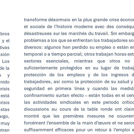
transforme désormais en la plus grande crise écon
et sociale de l’histoire moderne avec des conséq
désastreuses sur les marchés du travail. Sin embarg
bros
problemas a los que se enfrentan los trabajadores s
 y el
diversos: algunos han perdido su empleo o están e
tivas
temporal o a tiempo parcial; otros trabajan horas ext
nsión
sectores esenciales, mientras que otros no 
 Los
suficientemente protegidos en su lugar de traba
de la
protección de los empleos y de los ingresos 
os y
trabajadores, así como la protección de su salud y
nido
seguridad en primera línea y cuando las medi
isis
confinamiento surtan efecto – están todas en el cen
 está
las actividades sindicales en este periodo crític
isis
discussions au cours de la table ronde ont clai
astas
montré que les premières mesures ne couvren
argo,
forcément l’ensemble de la main d’œuvre et ne sero
n muy
suffisamment efficaces pour un retour à l’emploi e
ntran