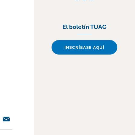
El boletín TUAC
INSCRÍBASE AQUÍ
dIn
cebook
X
Email