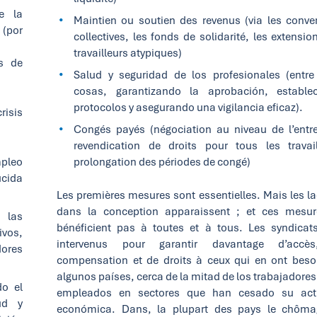
e la
Maintien ou soutien des revenus (via les conve
 (por
collectives, les fonds de solidarité, les extensio
travailleurs atypiques)
os de
Salud y seguridad de los profesionales (entre
cosas, garantizando la aprobación, estable
protocolos y asegurando una vigilancia eficaz).
risis
Congés payés (négociation au niveau de l’entre
revendication de droits pour tous les travail
pleo
prolongation des périodes de congé)
ucida
Les premières mesures sont essentielles. Mais les l
dans la conception apparaissent ; et ces mesu
 las
bénéficient pas à toutes et à tous. Les syndicat
ivos,
intervenus pour garantir davantage d’accè
dores
compensation et de droits à ceux qui en ont beso
algunos países, cerca de la mitad de los trabajadores
do el
empleados en sectores que han cesado su acti
ud y
económica. Dans, la plupart des pays le chôm