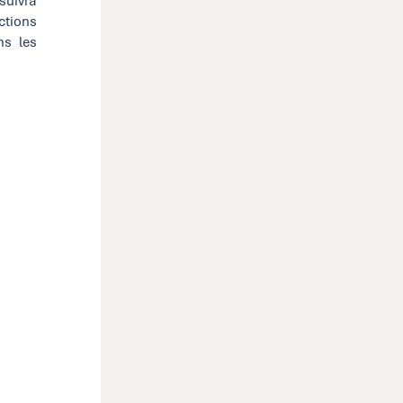
suivra
actions
ns les