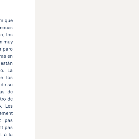
omique
uences
o, los
on muy
n paro
ras en
están
jo. La
de los
 de su
das de
tro de
o. Les
rement
t pas
nt pas
t à la