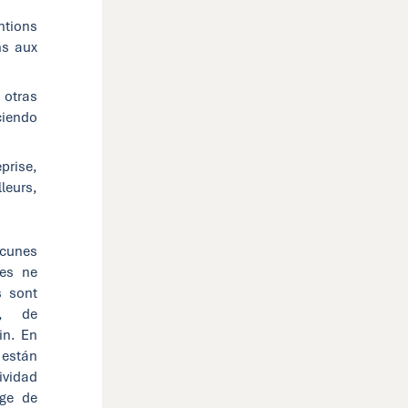
ntions
ns aux
 otras
ciendo
prise,
leurs,
acunes
res ne
s sont
s, de
in. En
 están
vidad
age de