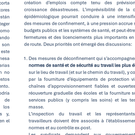
création d’emplois compte tenu des prévisio
orta
croissance désastreuses. L’imprévisibilité de la 
tores
épidémiologique pourrait conduire à une intensifi
stán
des mesures de confinement, à une pression accrue s
teger
budgets publics et les systèmes de santé, et peut-êtr
 como
fermetures et des licenciements plus importants en
uando
de route. Deux priorités ont émergé des discussions:
, son
 este
 mesa
Des mesures de déconfinement qui s’accompagne
rias
normes de santé et de sécurité au travail les plus 
n no
sur le lieu de travail (et sur le chemin du travail), y 
estos
par la fourniture d’équipements de protection v
ento.
chaînes d’approvisionnement fiables et ouverte
odría
réouverture graduelle des écoles et la fourniture s
s de
services publics (y compris les soins) et les te
 los
masse.
s y,
L’inspection du travail et les représentant
en el
travailleurs doivent être associés à l’établisseme
normes et au contrôle ex-post.
Les syndicats demandent aux gouvernemen