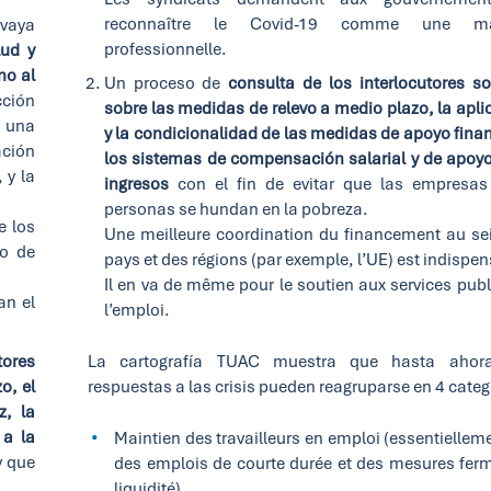
reconnaître le Covid-19 comme une ma
 vaya
professionnelle.
lud y
no al
Un proceso de
consulta de los interlocutores so
cción
sobre las medidas de relevo a medio plazo, la apli
, una
y la condicionalidad de las medidas de apoyo finan
ación
los sistemas de compensación salarial y de apoyo
 y la
ingresos
con el fin de evitar que las empresas
personas se hundan en la pobreza.
e los
Une meilleure coordination du financement au se
to de
pays et des régions (par exemple, l’UE) est indispe
Il en va de même pour le soutien aux services publ
an el
l’emploi.
ores
La cartografía TUAC muestra que hasta ahora
o, el
respuestas a las crisis pueden reagruparse en 4 categ
z, la
a la
Maintien des travailleurs en emploi (essentielleme
y que
des emplois de courte durée et des mesures fer
liquidité)