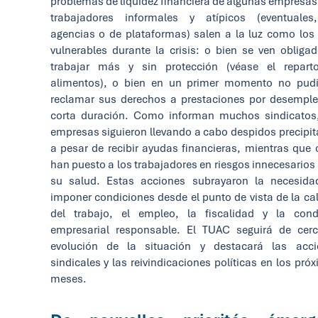
problemas de liquidez financiera de algunas empresas
trabajadores informales y atípicos (eventuales
agencias o de plataformas) salen a la luz como lo
vulnerables durante la crisis: o bien se ven obliga
trabajar más y sin protección (véase el repart
alimentos), o bien en un primer momento no pudi
reclamar sus derechos a prestaciones por desempl
corta duración. Como informan muchos sindicatos
empresas siguieron llevando a cabo despidos precipi
a pesar de recibir ayudas financieras, mientras que 
han puesto a los trabajadores en riesgos innecesarios
su salud. Estas acciones subrayaron la necesida
imponer condiciones desde el punto de vista de la ca
del trabajo, el empleo, la fiscalidad y la cond
empresarial responsable. El TUAC seguirá de cer
evolución de la situación y destacará las acci
sindicales y las reivindicaciones políticas en los pró
meses.