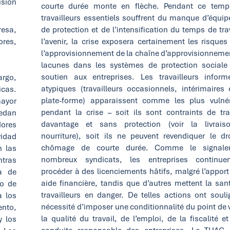
isión
courte durée monte en flèche. Pendant ce temp
travailleurs essentiels souffrent du manque d’équi
resa,
de protection et de l’intensification du temps de tra
ores,
l’avenir, la crise exposera certainement les risques 
l’approvisionnement de la chaîne d’approvisionnemen
lacunes dans les systèmes de protection sociale
soutien aux entreprises. Les travailleurs inform
argo,
atypiques (travailleurs occasionnels, intérimaires
icas.
plate-forme) apparaissent comme les plus vulné
mayor
pendant la crise – soit ils sont contraints de trav
uedan
davantage et sans protection (voir la livrai
dores
nourriture), soit ils ne peuvent revendiquer le dr
vidad
chômage de courte durée. Comme le signale
n las
nombreux syndicats, les entreprises continue
tras
procéder à des licenciements hâtifs, malgré l’apport
ta de
aide financière, tandis que d’autres mettent la san
po de
travailleurs en danger. De telles actions ont souli
a los
nécessité d’imposer une conditionnalité du point de 
ento,
la qualité du travail, de l’emploi, de la fiscalité e
y los