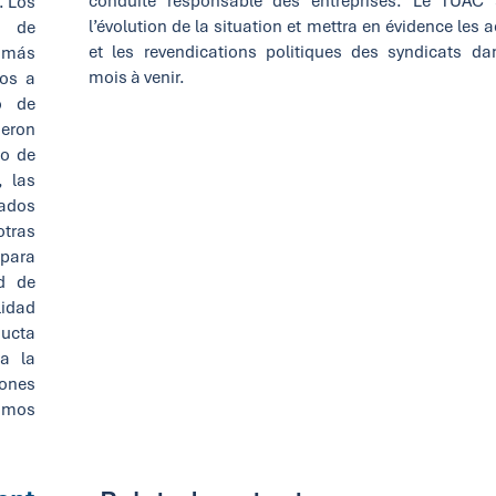
conduite responsable des entreprises. Le TUAC 
. Los
l’évolution de la situation et mettra en évidence les 
, de
et les revendications politiques des syndicats da
s más
mois à venir.
dos a
o de
eron
eo de
, las
tados
otras
 para
d de
lidad
ucta
ca la
ones
ximos