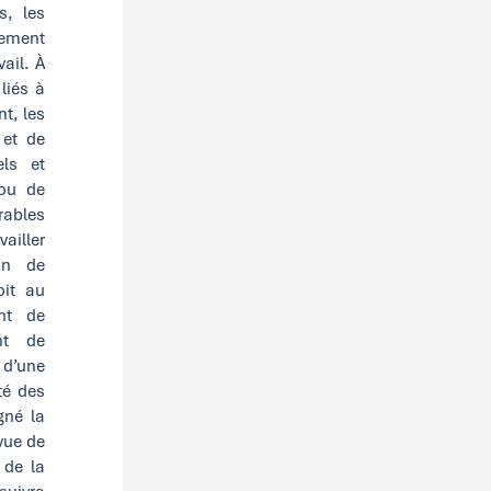
s, les
pement
vail. À
liés à
t, les
 et de
els et
 ou de
rables
ailler
son de
oit au
nt de
nt de
 d’une
té des
gné la
vue de
t de la