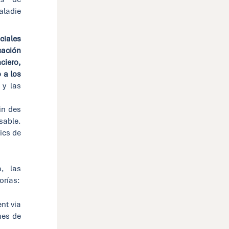
ladie
ciales
cación
ciero,
 a los
 y las
in des
nsable.
ics de
, las
orías:
nt via
mes de