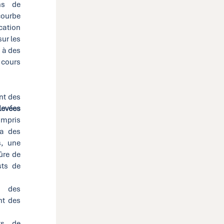
ns de
courbe
cation
ur les
e à des
 cours
nt des
élevées
compris
ia des
s, une
ûre de
sts de
s des
nt des
ts de