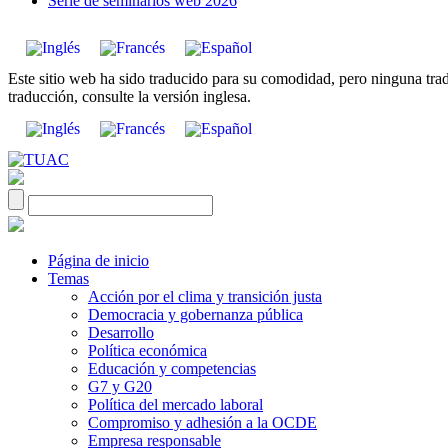
Serie de seminarios web 2026
Este sitio web ha sido traducido para su comodidad, pero ninguna tradu
traducción, consulte la versión inglesa.
Página de inicio
Temas
Acción por el clima y transición justa
Democracia y gobernanza pública
Desarrollo
Política económica
Educación y competencias
G7 y G20
Política del mercado laboral
Compromiso y adhesión a la OCDE
Empresa responsable