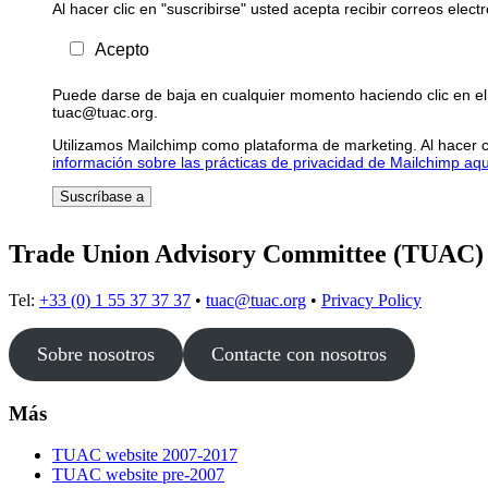
Al hacer clic en "suscribirse" usted acepta recibir correos elec
Acepto
Puede darse de baja en cualquier momento haciendo clic en el 
tuac@tuac.org.
Utilizamos Mailchimp como plataforma de marketing. Al hacer c
información sobre las prácticas de privacidad de Mailchimp aqu
Trade Union Advisory Committee (TUAC)
Tel:
+33 (0) 1 55 37 37 37
•
tuac@tuac.org
•
Privacy Policy
Sobre nosotros
Contacte con nosotros
Más
TUAC website 2007-2017
TUAC website pre-2007