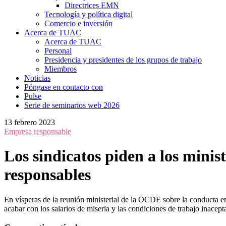
Directrices EMN
Tecnología y política digital
Comercio e inversión
Acerca de TUAC
Acerca de TUAC
Personal
Presidencia y presidentes de los grupos de trabajo
Miembros
Noticias
Póngase en contacto con
Pulse
Serie de seminarios web 2026
13 febrero 2023
Empresa responsable
Los sindicatos piden a los mini
responsables
En vísperas de la reunión ministerial de la OCDE sobre la conducta emp
acabar con los salarios de miseria y las condiciones de trabajo inacepta