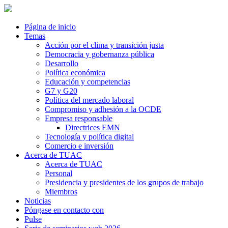
Página de inicio
Temas
Acción por el clima y transición justa
Democracia y gobernanza pública
Desarrollo
Política económica
Educación y competencias
G7 y G20
Política del mercado laboral
Compromiso y adhesión a la OCDE
Empresa responsable
Directrices EMN
Tecnología y política digital
Comercio e inversión
Acerca de TUAC
Acerca de TUAC
Personal
Presidencia y presidentes de los grupos de trabajo
Miembros
Noticias
Póngase en contacto con
Pulse