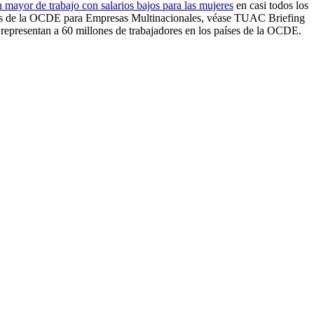
 mayor de trabajo con salarios bajos para las mujeres
en casi todos los
ices de la OCDE para Empresas Multinacionales, véase TUAC Briefing
representan a 60 millones de trabajadores en los países de la OCDE.