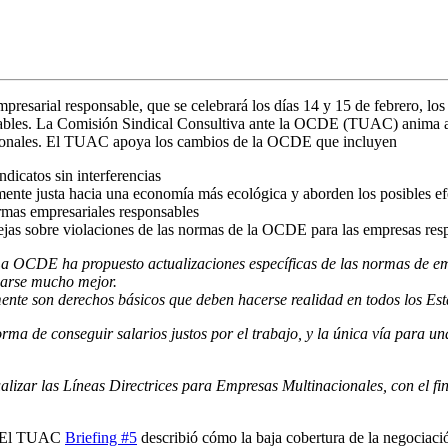
resarial responsable, que se celebrará los días 14 y 15 de febrero, los 
eptables. La Comisión Sindical Consultiva ante la OCDE (TUAC) anima a l
ionales. El TUAC apoya los cambios de la OCDE que incluyen
ndicatos sin interferencias
mente justa hacia una economía más ecológica y aborden los posibles ef
rmas empresariales responsables
jas sobre violaciones de las normas de la OCDE para las empresas respo
a OCDE ha propuesto actualizaciones específicas de las normas de empr
carse mucho mejor.
vamente son derechos básicos que deben hacerse realidad en todos los 
orma de conseguir salarios justos por el trabajo, y la única vía para 
lizar las Líneas Directrices para Empresas Multinacionales, con el fi
El TUAC
Briefing #5
describió cómo la baja cobertura de la negociaci