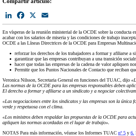
Compartir artículo:
LinkedIn
Facebook
X
Email
En vísperas de la reunión ministerial de la OCDE sobre la conducta emp
acabar con los salarios de miseria y las condiciones de trabajo inac
OCDE a las Líneas Directrices de la OCDE para Empresas Multinac
reforzar los derechos de los trabajadores a formar y afiliarse a si
garantizar que las empresas contribuyan a una transición social
hacer que todas las empresas de la cadena de valor apliquen no
Permitir que los Puntos Nacionales de Contacto que reciban que
Veronica Nilsson, Secretaria General en funciones del TUAC, dijo
«L
Las normas de la OCDE para las empresas responsables deben apli
El derecho a formar y afiliarse a un sindicato y a negociar colecti
«Las negociaciones entre los sindicatos y las empresas son la única f
verde y respetuosa con el clima.
«Los ministros deben respaldar las propuestas de la OCDE para actua
apliquen las normas acordadas en el lugar de trabajo».
NOTAS Para más información, véanse los Informes TUAC
nº 5
y
6.