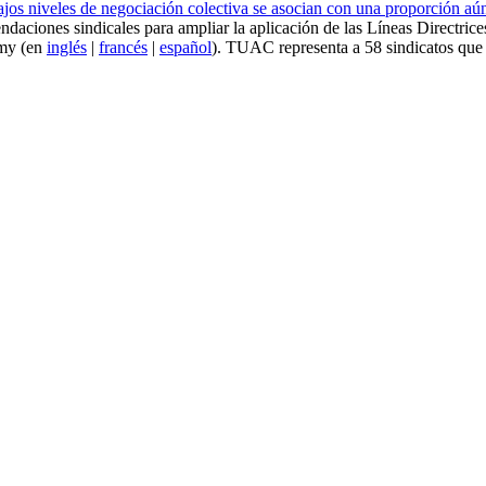
ajos niveles de negociación colectiva se asocian con una proporción aún
daciones sindicales para ampliar la aplicación de las Líneas Directr
omy (en
inglés
|
francés
|
español
). TUAC representa a 58 sindicatos que 