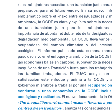
«Los trabajadores necesitan una transición justa para 
preparados para el futuro verde». En su nuevo in
emblemático sobre el «nexo entre desigualdades y 
ambiente», la OCDE es clara y explícita sobre la nece
de una transición justa para los trabajadores 
importancia de abordar el doble reto de la desigualdad
degradación medioambiental. La OCDE lleva varios
ocupándose del cambio climático y del crecimi
ecológico. El informe publicado esta semana mar
paso decisivo en el enfoque y la ambición de la OCDE 
las economías bajas en carbono, subrayando la nece
inequívoca de una Transición Justa para los trabajado
las familias trabajadoras. El TUAC acoge con 
satisfacción este enfoque y anima a la OCDE y a
gobiernos miembros a trabajar por una
recuperación
conduzca a unas economías de la OCDE inclusi
ecológicas y resilientes
. El nuevo documento de la 
«
The inequalities-environment nexus –
Towards a pe
centred green transition
«,
analiza las consecuencias 