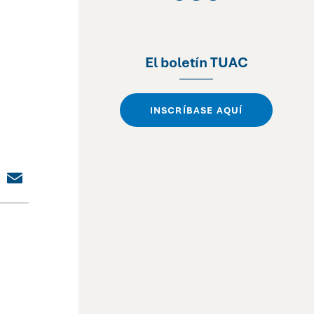
El boletín TUAC
INSCRÍBASE AQUÍ
dIn
cebook
X
Email