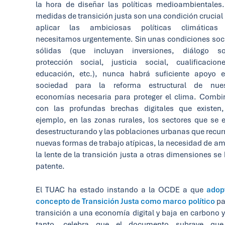
la hora de diseñar las políticas medioambientales
medidas de transición justa son una condición crucial
aplicar las ambiciosas políticas climáticas
necesitamos urgentemente. Sin unas condiciones soc
sólidas (que incluyan inversiones, diálogo soc
protección social, justicia social, cualificacio
educación, etc.), nunca habrá suficiente apoyo 
sociedad para la reforma estructural de nues
economías necesaria para proteger el clima. Comb
con las profundas brechas digitales que existen
ejemplo, en las zonas rurales, los sectores que se 
desestructurando y las poblaciones urbanas que recur
nuevas formas de trabajo atípicas, la necesidad de am
la lente de la transición justa a otras dimensiones se
patente.
El TUAC ha estado instando a la OCDE a que
adop
concepto de Transición Justa como marco político
pa
transición a una economía digital y baja en carbono y
tanto, celebra que el documento subraye que