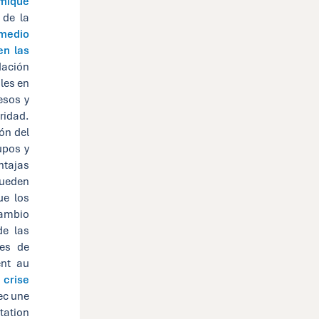
mique
 de la
 medio
en las
dación
les en
esos y
uridad.
ón del
upos y
ntajas
pueden
ue los
cambio
de las
res de
ent au
 crise
ec une
tation