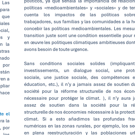
políticos, ya que señala la importancia de relacion
. Las
políticas «medioambientales» y «sociales» y de te
 para
cuenta los impactos de las políticas sobr
 que
trabajadores, sus familias y las comunidades a la h
iales
concebir las políticas medioambientales. Les mesu
ial,
transition juste sont une condition essentielle pour 
nes y
en œuvre les politiques climatiques ambitieuses don
en la
avons besoin de toute urgence.
tras
inado
Sans conditions sociales solides (impliquan
, por
investissements, un dialogue social, une prot
están
sociale, une justice sociale, des compétences 
ren a
éducation, etc.), il n’y a jamais assez de soutien d
pliar
société pour la réforme structurelle de nos éco
 hace
nécessaire pour protéger le climat. ), il n’y aura 
assez de soutien dans la société pour la ré
structurelle de nos économies nécessaire à la protect
te el
climat. Si a esto añadimos las profundas fra
ra la
numéricas en las zonas rurales, por ejemplo, los se
, por
en plena reestructuración y las poblaciones u
 los