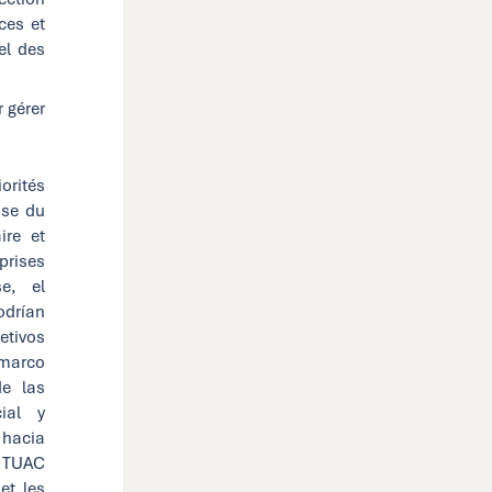
ces et
rel des
 gérer
orités
ise du
ire et
prises
e, el
odrían
jetivos
 marco
de las
ial y
 hacia
e TUAC
et les