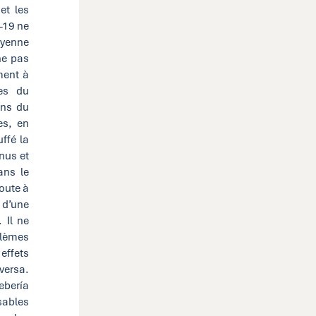
et les
D-19 ne
oyenne
ne pas
ement à
les du
ons du
es, en
uffé la
nus et
ans le
joute à
 d’une
 Il ne
blèmes
effets
 versa.
ebería
sables