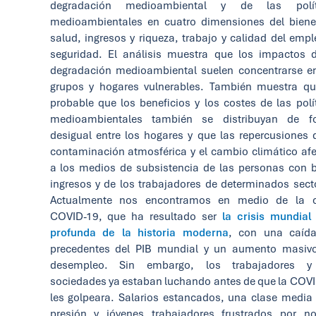
degradación medioambiental y de las polít
medioambientales en cuatro dimensiones del biene
salud, ingresos y riqueza, trabajo y calidad del empl
seguridad. El análisis muestra que los impactos 
degradación medioambiental suelen concentrarse e
grupos y hogares vulnerables. También muestra q
probable que los beneficios y los costes de las polí
medioambientales también se distribuyan de f
desigual entre los hogares y que las repercusiones 
contaminación atmosférica y el cambio climático af
a los medios de subsistencia de las personas con 
ingresos y de los trabajadores de determinados sect
Actualmente nos encontramos en medio de la cr
COVID-19, que ha resultado ser
la crisis mundia
profunda de la historia moderna
, con una caída
precedentes del PIB mundial y un aumento masivo
desempleo. Sin embargo, los trabajadores y
sociedades ya estaban luchando antes de que la COV
les golpeara. Salarios estancados, una clase media
presión y jóvenes trabajadores frustrados por n