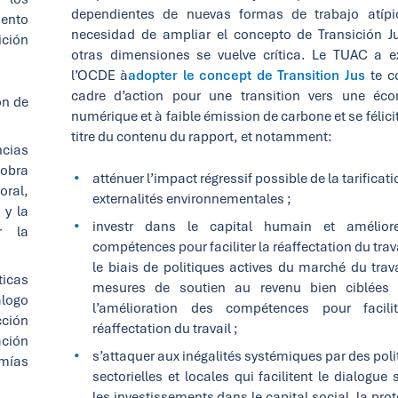
dependientes de nuevas formas de trabajo atípi
mento
necesidad de ampliar el concepto de Transición J
ición
otras dimensiones se vuelve crítica. Le TUAC a e
l’OCDE à
adopter le concept de Transition Jus
te 
cadre d’action pour une transition vers une éc
ón de
numérique et à faible émission de carbone et se félici
titre du contenu du rapport, et notamment:
ncias
 obra
atténuer l’impact régressif possible de la tarificat
ral,
externalités environnementales ;
 y la
investr dans le capital humain et amélior
r la
compétences pour faciliter la réaffectation du trav
le biais de politiques actives du marché du trava
ticas
mesures de soutien au revenu bien ciblées
álogo
l’amélioration des compétences pour facili
cción
réaffectation du travail ;
ación
s’attaquer aux inégalités systémiques par des poli
omías
sectorielles et locales qui facilitent le dialogue 
les investissements dans le capital social, la pro