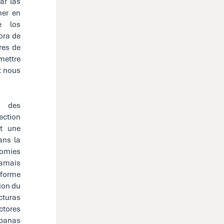
ar las
ner en
e los
ora de
res de
mettre
t nous
t des
ection
et une
ans la
nomies
jamais
forme
ion du
cturas
ctores
rbanas