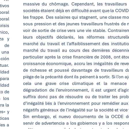
massive du chômage. Cependant, les travailleurs 
tivos
sociétés étaient déjà en difficulté avant que la COVI
boral
les frappe. Des salaires qui stagnent, une classe m
boral
sous pression et des jeunes travailleurs frustrés de 
risis
voir de sortie de crise vers une vie stable. Contrair
mico,
leurs objectifs déclarés, les réformes structurel
za y
marché du travail et l’affaiblissement des instituti
a de
marché du travail au cours des dernières décenni
n una
particulier après la crise financière de 2008, ont éto
ación
croissance économique, accru les inégalités de reve
tuar.
de richesse et poussé davantage de travailleurs d
aldad
piège de la précarité dont ils peinent à sortir. Si l’on a
para
cela une grave crise climatique et la menace
aldad
dégradation de l’environnement, il est urgent d’agir.
to de
suffira donc pas de résoudre ou de traiter les pro
 los
d’inégalité liés à l’environnement pour remédier aux 
ra la
négatifs généraux de l’inégalité sur la société et vice
es» y
Sin embargo, el nuevo documento de la OCDE d
ticas
servir de advertencia a los gobiernos y a los respon
des a