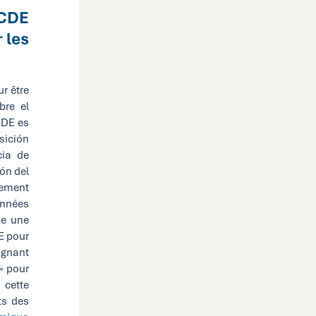
OCDE
 les
ur être
bre el
CDE es
sición
cia de
ión del
ement
années
ue une
E pour
ignant
» pour
 cette
ts des