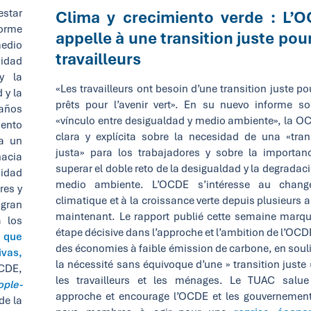
estar
Clima y crecimiento verde : L’
forme
appelle à une transition juste pour
medio
travailleurs
sidad
y la
«Les travailleurs ont besoin d’une transition juste po
 y la
prêts pour l’avenir vert». En su nuevo informe so
 años
«vínculo entre desigualdad y medio ambiente», la O
ento
clara y explícita sobre la necesidad de una «tran
ca un
justa» para los trabajadores y sobre la importan
hacia
superar el doble reto de la desigualdad y la degradac
sidad
medio ambiente. L’OCDE s’intéresse au chang
res y
climatique et à la croissance verte depuis plusieurs 
gran
maintenant. Le rapport publié cette semaine marq
 los
étape décisive dans l’approche et l’ambition de l’OCD
 que
des économies à faible émission de carbone, en soul
vas,
la nécessité sans équivoque d’une » transition juste 
OCDE,
les travailleurs et les ménages. Le TUAC salue
ople-
approche et encourage l’OCDE et les gouvernemen
de la