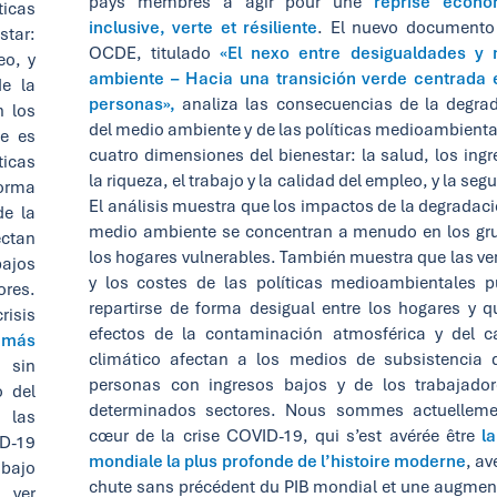
pays membres à agir pour une
reprise écono
icas
inclusive, verte et résiliente
. El nuevo documento
star:
OCDE, titulado
«El nexo entre desigualdades y
eo, y
ambiente – Hacia una transición verde centrada 
de la
personas»,
analiza las consecuencias de la degra
n los
del medio ambiente y de las políticas medioambienta
ue es
cuatro dimensiones del bienestar: la salud, los ingr
ticas
la riqueza, el trabajo y la calidad del empleo, y la seg
orma
El análisis muestra que los impactos de la degradaci
de la
medio ambiente se concentran a menudo en los gr
ectan
los hogares vulnerables. También muestra que las ve
bajos
y los costes de las políticas medioambientales 
ores.
repartirse de forma desigual entre los hogares y q
isis
efectos de la contaminación atmosférica y del 
l más
climático afectan a los medios de subsistencia 
 sin
personas con ingresos bajos y de los trabajado
 del
determinados sectores. Nous sommes actuellem
 las
cœur de la crise COVID-19, qui s’est avérée être
la
ID-19
mondiale la plus profonde de l’histoire moderne
, av
 bajo
chute sans précédent du PIB mondial et une augmen
o ver