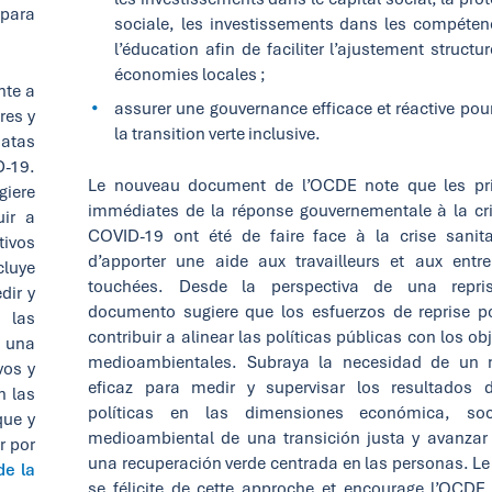
 para
sociale, les investissements dans les compéten
l’éducation afin de faciliter l’ajustement structu
économies locales ;
nte a
assurer une gouvernance efficace et réactive pour
res y
la transition verte inclusive.
iatas
D-19.
Le nouveau document de l’OCDE note que les pri
giere
immédiates de la réponse gouvernementale à la cr
uir a
COVID-19 ont été de faire face à la crise sanita
ivos
d’apporter une aide aux travailleurs et aux entre
luye
touchées. Desde la perspectiva de una repris
dir y
documento sugiere que los esfuerzos de reprise p
 las
contribuir a alinear las políticas públicas con los ob
e una
medioambientales. Subraya la necesidad de un
vos y
eficaz para medir y supervisar los resultados 
n las
políticas en las dimensiones económica, soc
que y
medioambiental de una transición justa y avanzar
r por
una recuperación verde centrada en las personas. L
de la
se félicite de cette approche et encourage l’OCDE 