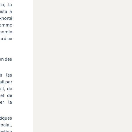
co, la
usta a
xhorté
comme
onomie
te à ce
ion des
er les
ail par
il, de
 et de
ter la
tiques
social,
tection