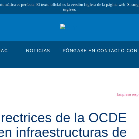
mática es perfecta. El texto oficial es la versión inglesa de la página web. Si sur
inglesa.
UAC
NOTICIAS
PÓNGASE EN CONTACTO CON
Empresa resp
irectrices de la OCDE
en infraestructuras de