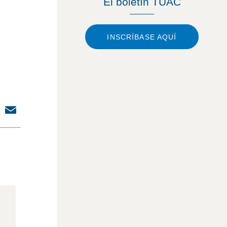
El boletín TUAC
INSCRÍBASE AQUÍ
dIn
cebook
X
Email