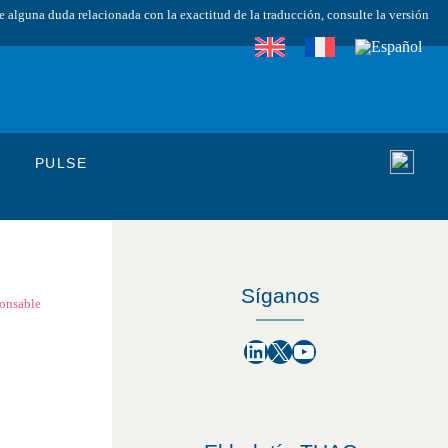
ge alguna duda relacionada con la exactitud de la traducción, consulte la versión
PULSE
Síganos
onsable
LinkedIn
X
YouTube