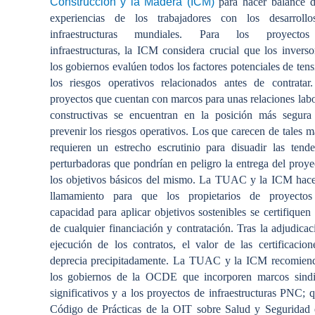
Construcción y la Madera (ICM)
para hacer balance d
experiencias de los trabajadores con los desarroll
infraestructuras mundiales. Para los proyecto
infraestructuras, la ICM considera crucial que los inverso
los gobiernos evalúen todos los factores potenciales de ten
los riesgos operativos relacionados antes de contratar
proyectos que cuentan con marcos para unas relaciones labo
constructivas se encuentran en la posición más segura
prevenir los riesgos operativos. Los que carecen de tales m
requieren un estrecho escrutinio para disuadir las tende
perturbadoras que pondrían en peligro la entrega del proye
los objetivos básicos del mismo. La TUAC y la ICM hac
llamamiento para que los propietarios de proyecto
capacidad para aplicar objetivos sostenibles se certifiquen
de cualquier financiación y contratación. Tras la adjudicac
ejecución de los contratos, el valor de las certificacion
deprecia precipitadamente. La TUAC y la ICM recomien
los gobiernos de la OCDE que incorporen marcos sindi
significativos y a los proyectos de infraestructuras PNC; q
Código de Prácticas de la OIT sobre Salud y Seguridad 