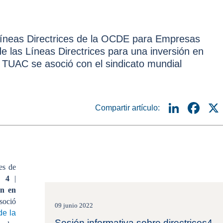
Líneas Directrices de la OCDE para Empresas
de las Líneas Directrices para una inversión en
) TUAC se asoció con el sindicato mundial
Linke
Fa
Compartir artículo:
es de
º 4
|
ón en
soció
09 junio 2022
de la
Sesión informativa sobre directrices4