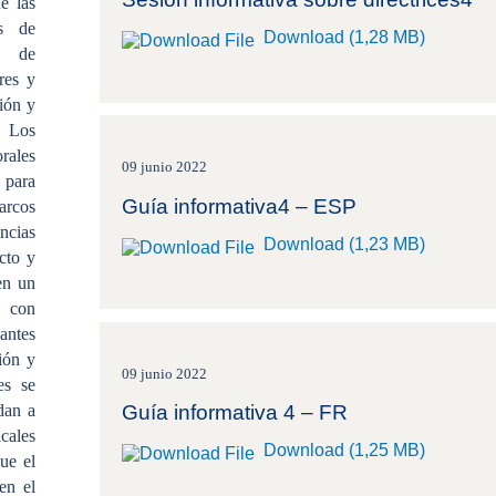
e las
os de
Download (1,28 MB)
s de
res y
sión y
. Los
rales
09 junio 2022
 para
Guía informativa4 – ESP
arcos
ncias
Download (1,23 MB)
cto y
en un
s con
 antes
ión y
09 junio 2022
es se
dan a
Guía informativa 4 – FR
cales
Download (1,25 MB)
ue el
en el