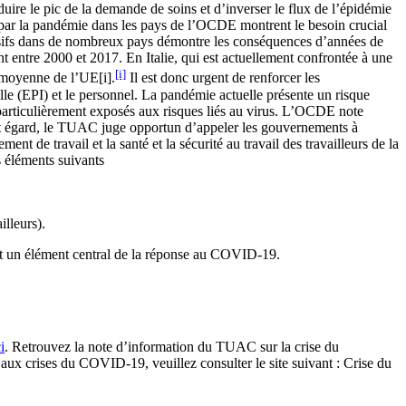
uire le pic de la demande de soins et d’inverser le flux de l’épidémie
ar la pandémie dans les pays de l’OCDE montrent le besoin crucial
tensifs dans de nombreux pays démontre les conséquences d’années de
 entre 2000 et 2017. En Italie, qui est actuellement confrontée à une
[i]
a moyenne de l’UE[i].
Il est donc urgent de renforcer les
lle (EPI) et le personnel. La pandémie actuelle présente un risque
c particulièrement exposés aux risques liés au virus. L’OCDE note
A cet égard, le TUAC juge opportun d’appeler les gouvernements à
t de travail et la santé et la sécurité au travail des travailleurs de la
es éléments suivants
illeurs).
ient un élément central de la réponse au COVID-19.
i
. Retrouvez la note d’information du TUAC sur la crise du
x aux crises du COVID-19, veuillez consulter le site suivant : Crise du