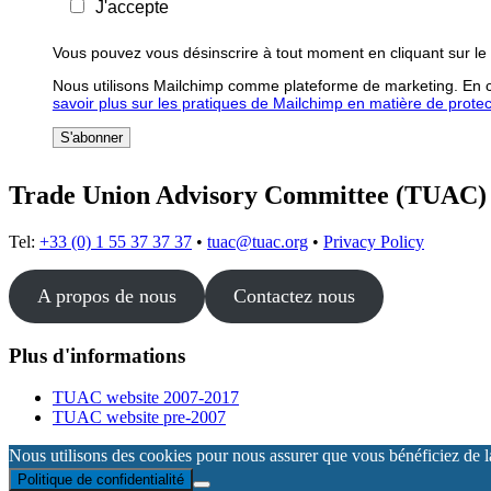
J'accepte
Vous pouvez vous désinscrire à tout moment en cliquant sur le 
Nous utilisons Mailchimp comme plateforme de marketing. En cl
savoir plus sur les pratiques de Mailchimp en matière de protecti
Trade Union Advisory Committee (TUAC)
Tel:
+33 (0) 1 55 37 37 37
•
tuac@tuac.org
•
Privacy Policy
A propos de nous
Contactez nous
Plus d'informations
TUAC website 2007-2017
TUAC website pre-2007
Nous utilisons des cookies pour nous assurer que vous bénéficiez de la 
Politique de confidentialité