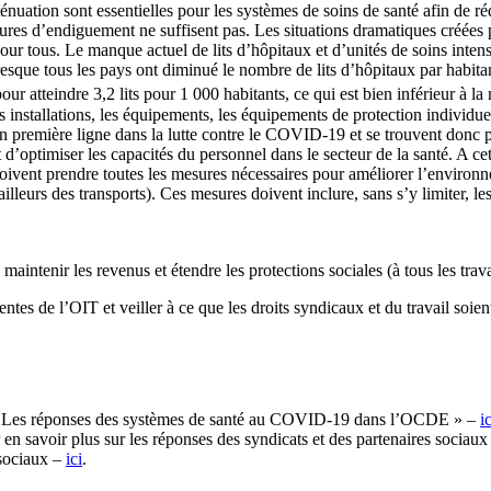
uation sont essentielles pour les systèmes de soins de santé afin de réd
s d’endiguement ne suffisent pas. Les situations dramatiques créées p
pour tous. Le manque actuel de lits d’hôpitaux et d’unités de soins in
que tous les pays ont diminué le nombre de lits d’hôpitaux par habitant
ur atteindre 3,2 lits pour 1 000 habitants, ce qui est bien inférieur à l
installations, les équipements, les équipements de protection individue
t en première ligne dans la lutte contre le COVID-19 et se trouvent don
r et d’optimiser les capacités du personnel dans le secteur de la santé. 
oivent prendre toutes les mesures nécessaires pour améliorer l’environnemen
ailleurs des transports). Ces mesures doivent inclure, sans s’y limiter, l
ntenir les revenus et étendre les protections sociales (à tous les trava
nentes de l’OIT et veiller à ce que les droits syndicaux et du travail so
: Les réponses des systèmes de santé au COVID-19 dans l’OCDE » –
ic
 en savoir plus sur les réponses des syndicats et des partenaires sociau
 sociaux –
ici
.