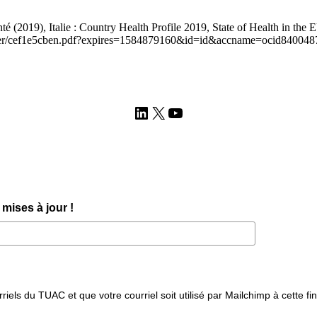
é (2019), Italie : Country Health Profile 2019, State of Health in t
g/docserver/cef1e5cben.pdf?expires=1584879160&id=id&accname=o
LinkedIn
X
YouTube
mises à jour !
iels du TUAC et que votre courriel soit utilisé par Mailchimp à cette fin