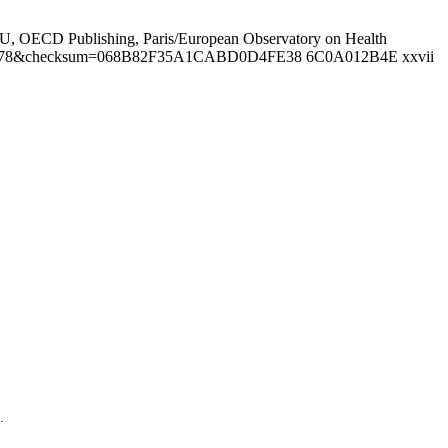
he EU, OECD Publishing, Paris/European Observatory on Health
cid84004878&checksum=068B82F35A1CABD0D4FE38 6C0A012B4E xxvii
.