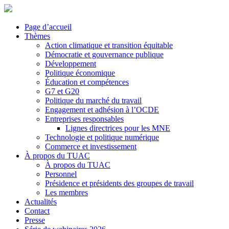
Page d’accueil
Thèmes
Action climatique et transition équitable
Démocratie et gouvernance publique
Développement
Politique économique
Éducation et compétences
G7 et G20
Politique du marché du travail
Engagement et adhésion à l’OCDE
Entreprises responsables
Lignes directrices pour les MNE
Technologie et politique numérique
Commerce et investissement
À propos du TUAC
À propos du TUAC
Personnel
Présidence et présidents des groupes de travail
Les membres
Actualités
Contact
Presse