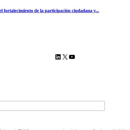
el fortalecimiento de la participación ciudadana y...
LinkedIn
X
YouTube