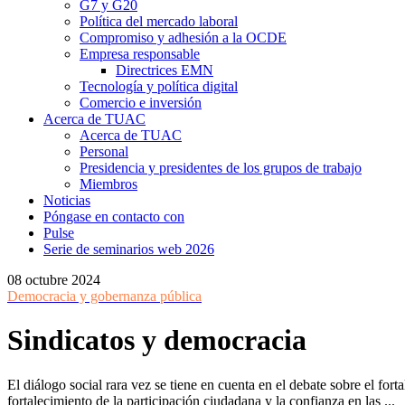
G7 y G20
Política del mercado laboral
Compromiso y adhesión a la OCDE
Empresa responsable
Directrices EMN
Tecnología y política digital
Comercio e inversión
Acerca de TUAC
Acerca de TUAC
Personal
Presidencia y presidentes de los grupos de trabajo
Miembros
Noticias
Póngase en contacto con
Pulse
Serie de seminarios web 2026
08 octubre 2024
Democracia y gobernanza pública
Sindicatos y democracia
El diálogo social rara vez se tiene en cuenta en el debate sobre el for
fortalecimiento de la participación ciudadana y la confianza en las ...