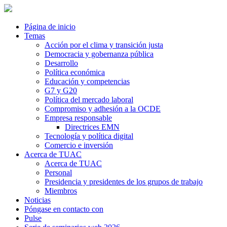
Página de inicio
Temas
Acción por el clima y transición justa
Democracia y gobernanza pública
Desarrollo
Política económica
Educación y competencias
G7 y G20
Política del mercado laboral
Compromiso y adhesión a la OCDE
Empresa responsable
Directrices EMN
Tecnología y política digital
Comercio e inversión
Acerca de TUAC
Acerca de TUAC
Personal
Presidencia y presidentes de los grupos de trabajo
Miembros
Noticias
Póngase en contacto con
Pulse