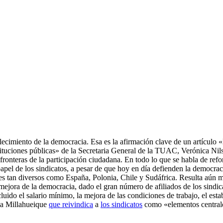
talecimiento de la democracia. Esa es la afirmación clave de un artículo «
nstituciones públicas» de la Secretaria General de la TUAC, Verónica N
fronteras de la participación ciudadana. En todo lo que se habla de ref
pel de los sindicatos, a pesar de que hoy en día defienden la democrac
 tan diversos como España, Polonia, Chile y Sudáfrica. Resulta aún más
mejora de la democracia, dado el gran número de afiliados de los sindic
cluido el salario mínimo, la mejora de las condiciones de trabajo, el es
a Millahueique
que reivindica
a
los sindicatos
como «elementos centrales