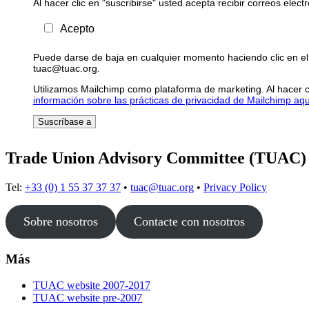
Al hacer clic en "suscribirse" usted acepta recibir correos elec
Acepto
Puede darse de baja en cualquier momento haciendo clic en el 
tuac@tuac.org.
Utilizamos Mailchimp como plataforma de marketing. Al hacer c
información sobre las prácticas de privacidad de Mailchimp aqu
Trade Union Advisory Committee (TUAC)
Tel:
+33 (0) 1 55 37 37 37
•
tuac@tuac.org
•
Privacy Policy
Sobre nosotros
Contacte con nosotros
Más
TUAC website 2007-2017
TUAC website pre-2007