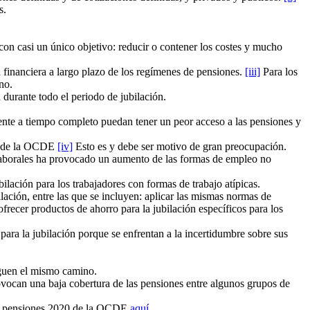
s.
on casi un único objetivo: reducir o contener los costes y mucho
dad financiera a largo plazo de los regímenes de pensiones.
[iii]
Para los
no.
 durante todo el periodo de jubilación.
nente a tiempo completo puedan tener un peor acceso a las pensiones y
es de la OCDE
[iv]
Esto es y debe ser motivo de gran preocupación.
s laborales ha provocado un aumento de las formas de empleo no
ilación para los trabajadores con formas de trabajo atípicas.
bilación, entre las que se incluyen: aplicar las mismas normas de
 ofrecer productos de ahorro para la jubilación específicos para los
ara la jubilación porque se enfrentan a la incertidumbre sobre sus
iguen el mismo camino.
rovocan una baja cobertura de las pensiones entre algunos grupos de
 las pensiones 2020 de la OCDE
aquí
.