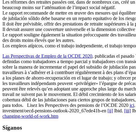
Les réformes des retraites passées ont, dans de nombreux cas, créé un
beaucoup moins sur l’atténuation de l’impact social négatif.
Le rapport recommande de mettre en œuvre des mesures qui équilibrent l
de jubilación sólido debe basarse en un reparto equitativo de los riesg
Il doit être prévisible, offrir des prestations de retraite supérieures à l
Il devrait assurer une couverture universelle et la dimension collective
Le rapport souligne également la situation préoccupante des travailleur
des droits moins élevés que les autres.
Los empleos atípicos, como el trabajo independiente, el trabajo tempo
Las Perspectivas de Empleo de la OCDE 2020
, publicadas el pasado
definidas como trabajadores a tiempo parcial y trabajadores con transi
sobre la manera de incrementar el papel del subsidio de jubilación para
travailleurs à s’adhérer et à contribuer régulièrement à des plans d’é
a los planes de ahorro-recuperación en el lugar de trabajo; y ofrecer pr
les travailleurs indépendants peuvent «privilégier» l’épargne de précauti
peuvent être relevés qu’en adoptant une approche plus large du marché
travail ne suivent pas le mouvement. El débil crecimiento de los salari
cobertura débil de las jubilaciones para ciertos grupos de trabajadores
para todos. Lisez les Perspectives des pensions de l’OCDE 2020
ici
investment/oecd-pensions-outlook-2020_67ede41b-en
[ii]
Ibid.
[iii]
Ib
changing-world-of-work.htm
Síganos