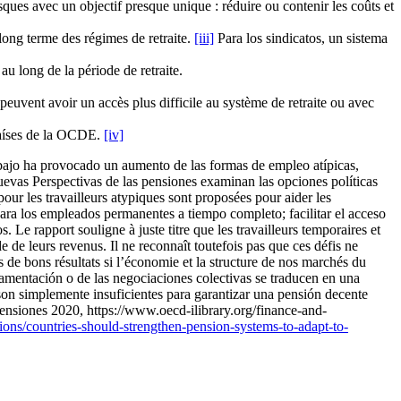
ues avec un objectif presque unique : réduire ou contenir les coûts et
long terme des régimes de retraite.
[iii]
Para los sindicatos, un sistema
 au long de la période de retraite.
 peuvent avoir un accès plus difficile au système de retraite ou avec
 países de la OCDE.
[iv]
rabajo ha provocado un aumento de las formas de empleo atípicas,
nuevas Perspectivas de las pensiones examinan las opciones políticas
pour les travailleurs atypiques sont proposées pour aider les
 para los empleados permanentes a tiempo completo; facilitar el acceso
 Le rapport souligne à juste titre que les travailleurs temporaires et
de de leurs revenus. Il ne reconnaît toutefois pas que ces défis ne
de bons résultats si l’économie et la structure de nos marchés du
eglamentación o de las negociaciones colectivas se traducen en una
» son simplemente insuficientes para garantizar una pensión decente
nsiones 2020, https://www.oecd-ilibrary.org/finance-and-
ons/countries-should-strengthen-pension-systems-to-adapt-to-