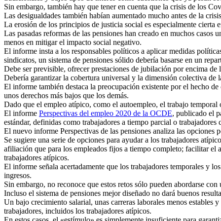
Sin embargo, también hay que tener en cuenta que la crisis de los Co
Las desigualdades también habían aumentado mucho antes de la crisis
La erosión de los principios de justicia social es especialmente cierta
Las pasadas reformas de las pensiones han creado en muchos casos un 
menos en mitigar el impacto social negativo.
El informe insta a los responsables políticos a aplicar medidas política
sindicatos, un sistema de pensiones sólido debería basarse en un repart
Debe ser previsible, ofrecer prestaciones de jubilación por encima de 
Debería garantizar la cobertura universal y la dimensión colectiva de 
El informe también destaca la preocupación existente por el hecho de 
unos derechos más bajos que los demás.
Dado que el empleo atípico, como el autoempleo, el trabajo temporal 
El informe
Perspectivas del empleo 2020 de la OCDE
, publicado el 
estándar, definidas como trabajadores a tiempo parcial o trabajadores 
El nuevo informe Perspectivas de las pensiones analiza las opciones po
Se sugiere una serie de opciones para ayudar a los trabajadores atípico
afiliación que para los empleados fijos a tiempo completo; facilitar el 
trabajadores atípicos.
El informe señala acertadamente que los trabajadores temporales y los
ingresos.
Sin embargo, no reconoce que estos retos sólo pueden abordarse con
Incluso el sistema de pensiones mejor diseñado no dará buenos result
Un bajo crecimiento salarial, unas carreras laborales menos estables y
trabajadores, incluidos los trabajadores atípicos.
En estos casos, el «estímulo» es simplemente insuficiente para gara