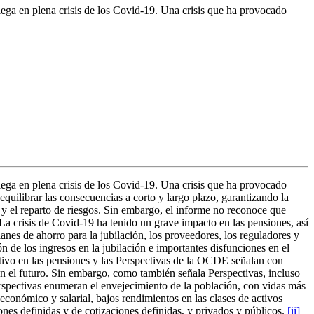
lega en plena crisis de los Covid-19. Una crisis que ha provocado
lega en plena crisis de los Covid-19. Una crisis que ha provocado
quilibrar las consecuencias a corto y largo plazo, garantizando la
n y el reparto de riesgos. Sin embargo, el informe no reconoce que
a crisis de Covid-19 ha tenido un grave impacto en las pensiones, así
anes de ahorro para la jubilación, los proveedores, los reguladores y
n de los ingresos en la jubilación e importantes disfunciones en el
ativo en las pensiones y las Perspectivas de la OCDE señalan con
n el futuro. Sin embargo, como también señala Perspectivas, incluso
Perspectivas enumeran el envejecimiento de la población, con vidas más
económico y salarial, bajos rendimientos en las clases de activos
iones definidas y de cotizaciones definidas, y privados y públicos.
[ii]