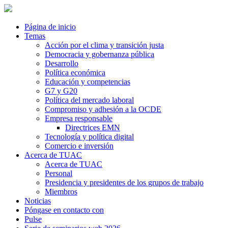
Página de inicio
Temas
Acción por el clima y transición justa
Democracia y gobernanza pública
Desarrollo
Política económica
Educación y competencias
G7 y G20
Política del mercado laboral
Compromiso y adhesión a la OCDE
Empresa responsable
Directrices EMN
Tecnología y política digital
Comercio e inversión
Acerca de TUAC
Acerca de TUAC
Personal
Presidencia y presidentes de los grupos de trabajo
Miembros
Noticias
Póngase en contacto con
Pulse