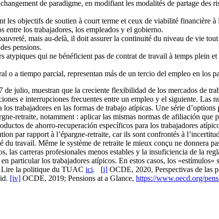
 changement de paradigme, en modifiant les modalités de partage des risq
es objectifs de soutien à court terme et ceux de viabilité financière à 
os entre los trabajadores, los empleados y el gobierno.
a pauvreté, mais au-delà, il doit assurer la continuité du niveau de vie tout
 des pensions.
s atypiques qui ne bénéficient pas de contrat de travail à temps plein et
ral o a tiempo parcial, representan más de un tercio del empleo en los
 7 de julio, muestran que la creciente flexibilidad de los mercados de t
ciones e interrupciones frecuentes entre un empleo y el siguiente. Las 
 los trabajadores en las formas de trabajo atípicas. Une série d’options 
pargne-retraite, notamment : aplicar las mismas normas de afiliación que
oductos de ahorro-recuperación específicos para los trabajadores atípicos.
on par rapport à l’épargne-retraite, car ils sont confrontés à l’incertitu
 du travail. Même le système de retraite le mieux conçu ne donnera pas 
os, las carreras profesionales menos estables y la insuficiencia de la r
, en particular los trabajadores atípicos. En estos casos, los «estímulos
. Lire la politique du TUAC
ici
. [
i]
OCDE, 2020, Perspectivas de las pe
id.
[iv]
OCDE, 2019; Pensions at a Glance,
https://www.oecd.org/pensi