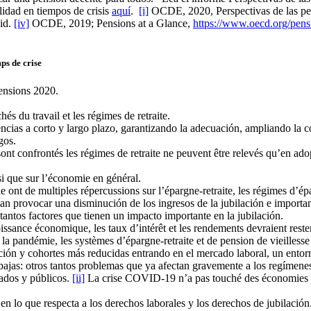
idad en tiempos de crisis
aquí
.
[i]
OCDE, 2020, Perspectivas de las pen
id.
[iv]
OCDE, 2019; Pensions at a Glance,
https://www.oecd.org/pensi
ps de crise
ensions 2020.
s du travail et les régimes de retraite.
ncias a corto y largo plazo, garantizando la adecuación, ampliando la cob
gos.
sont confrontés les régimes de retraite ne peuvent être relevés qu’en ad
si que sur l’économie en général.
t de multiples répercussions sur l’épargne-retraite, les régimes d’épargn
rían provocar una disminución de los ingresos de la jubilación e import
tantos factores que tienen un impacto importante en la jubilación.
sance économique, les taux d’intérêt et les rendements devraient reste
 pandémie, les systèmes d’épargne-retraite et de pension de vieillesse é
ación y cohortes más reducidas entrando en el mercado laboral, un entor
s bajas: otros tantos problemas que ya afectan gravemente a los regímenes
vados y públicos.
[ii]
La crise COVID-19 n’a pas touché des économies par
a en lo que respecta a los derechos laborales y los derechos de jubilación