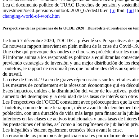
Lea el documento político de TUAC Derechos de pensión y sostenibil
investment/oecd-pensions-outlook-2020_67ede41b-en
[ii]
Ibid.
[iii]
Ib
changing-world-of-work.htm
Perspectivas de las pensiones de la OCDE 2020 : Durabilité et résilience en tem
Le lundi 7 décembre 2020, l’OCDE a présenté ses Perspectives des p
Ce nouveau rapport intervient en plein milieu de la crise du Covid-19.
Une crise qui provoque des ondes de choc sans précédent sur les marché
El informe anima a los responsables políticos a equilibrar las consecue
previendo estrategias de inversión y una mejor distribución de los ries
Toutefois, le rapport ne reconnaît pas que nombre des défis auxquels 
du travail.
La crise de Covid-19 a eu de graves répercussions sur les retraites ain
Les mesures de confinement et la récession économique qui en découle on
Estos impactos, unidos a la disminución del valor de los activos, pod
aumento del desempleo y la debilidad de las tasas de interés son otros 
Les Perspectives de l’OCDE constatent avec préoccupation que la crois
Toutefois, comme le note le rapport, même avant le déclenchement de la
población, con una duración de vida más larga para financiar la jubil
inferiores en las clases de activos tradicionales y unas tasas de interé
las prestaciones definidas, así como a los regímenes de jubilación pri
Les inégalités s’étaient également creusées bien avant la crise.
La erosión de los principios de justicia social es particularmente ciert