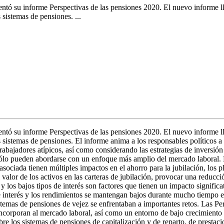
entó su informe Perspectivas de las pensiones 2020. El nuevo informe l
sistemas de pensiones. ...
entó su informe Perspectivas de las pensiones 2020. El nuevo informe l
sistemas de pensiones. El informe anima a los responsables políticos a e
rabajadores atípicos, así como considerando las estrategias de inversió
 sólo pueden abordarse con un enfoque más amplio del mercado laboral. L
ociada tienen múltiples impactos en el ahorro para la jubilación, los pl
valor de los activos en las carteras de jubilación, provocar una reducció
los bajos tipos de interés son factores que tienen un impacto signific
 interés y los rendimientos se mantengan bajos durante mucho tiempo e
 sistemas de pensiones de vejez se enfrentaban a importantes retos. Las 
incorporan al mercado laboral, así como un entorno de bajo crecimiento 
bre los sistemas de pensiones de capitalización y de reparto, de prestac