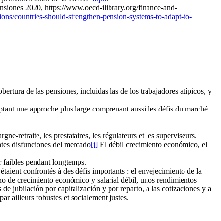
siones 2020, https://www.oecd-ilibrary.org/finance-and-
ons/countries-should-strengthen-pension-systems-to-adapt-to-
ertura de las pensiones, incluidas las de los trabajadores atípicos, y
optant une approche plus large comprenant aussi les défis du marché
e-retraite, les prestataires, les régulateurs et les superviseurs.
antes disfunciones del mercado
[i]
El débil crecimiento económico, el
r faibles pendant longtemps.
taient confrontés à des défis importants : el envejecimiento de la
no de crecimiento económico y salarial débil, unos rendimientos
 de jubilación por capitalización y por reparto, a las cotizaciones y a
 ailleurs robustes et socialement justes.
.