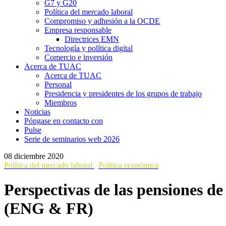
G7 y G20
Política del mercado laboral
Compromiso y adhesión a la OCDE
Empresa responsable
Directrices EMN
Tecnología y política digital
Comercio e inversión
Acerca de TUAC
Acerca de TUAC
Personal
Presidencia y presidentes de los grupos de trabajo
Miembros
Noticias
Póngase en contacto con
Pulse
Serie de seminarios web 2026
08 diciembre 2020
Política del mercado laboral
Política económica
Perspectivas de las pensiones de
(ENG & FR)