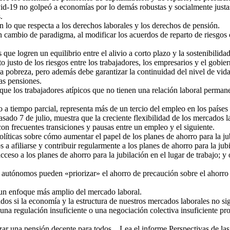
vid-19 no golpeó a economías por lo demás robustas y socialmente justa
.
 en lo que respecta a los derechos laborales y los derechos de pensión.
cambio de paradigma, al modificar los acuerdos de reparto de riesgos c
s que logren un equilibrio entre el alivio a corto plazo y la sostenibili
o justo de los riesgos entre los trabajadores, los empresarios y el gobier
la pobreza, pero además debe garantizar la continuidad del nivel de vida
las pensiones.
que los trabajadores atípicos que no tienen una relación laboral perma
o a tiempo parcial, representa más de un tercio del empleo en los país
pasado 7 de julio, muestra que la creciente flexibilidad de los mercado
con frecuentes transiciones y pausas entre un empleo y el siguiente.
líticas sobre cómo aumentar el papel de los planes de ahorro para la jub
s a afiliarse y contribuir regularmente a los planes de ahorro para la ju
acceso a los planes de ahorro para la jubilación en el lugar de trabajo; y
 autónomos pueden «priorizar» el ahorro de precaución sobre el ahorro p
 un enfoque más amplio del mercado laboral.
ados si la economía y la estructura de nuestros mercados laborales no s
 una regulación insuficiente o una negociación colectiva insuficiente p
ntizar una pensión decente para todos. Lea el informe Perspectivas de