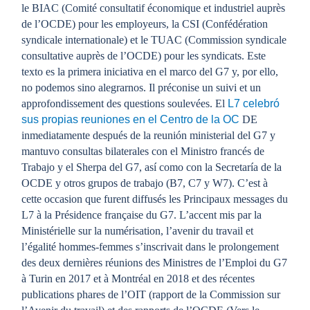
le BIAC (Comité consultatif économique et industriel auprès
de l’OCDE) pour les employeurs, la CSI (Confédération
syndicale internationale) et le TUAC (Commission syndicale
consultative auprès de l’OCDE) pour les syndicats. Este
texto es la primera iniciativa en el marco del G7 y, por ello,
no podemos sino alegrarnos. Il préconise un suivi et un
approfondissement des questions soulevées. El
L7 celebró
sus propias reuniones en el Centro de la OC
DE
inmediatamente después de la reunión ministerial del G7 y
mantuvo consultas bilaterales con el Ministro francés de
Trabajo y el Sherpa del G7, así como con la Secretaría de la
OCDE y otros grupos de trabajo (B7, C7 y W7). C’est à
cette occasion que furent diffusés les Principaux messages du
L7 à la Présidence française du G7. L’accent mis par la
Ministérielle sur la numérisation, l’avenir du travail et
l’égalité hommes-femmes s’inscrivait dans le prolongement
des deux dernières réunions des Ministres de l’Emploi du G7
à Turin en 2017 et à Montréal en 2018 et des récentes
publications phares de l’OIT (rapport de la Commission sur