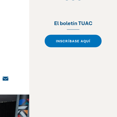
El boletín TUAC
INSCRÍBASE AQUÍ
dIn
cebook
X
Email