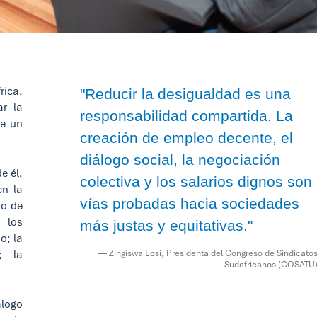
rica,
"Reducir la desigualdad es una
ar la
responsabilidad compartida. La
de un
creación de empleo decente, el
diálogo social, la negociación
e él,
colectiva y los salarios dignos son
en la
vías probadas hacia sociedades
to de
 los
más justas y equitativas."
o; la
; la
— Zingiswa Losi, Presidenta del Congreso de Sindicato
Sudafricanos (COSATU
logo