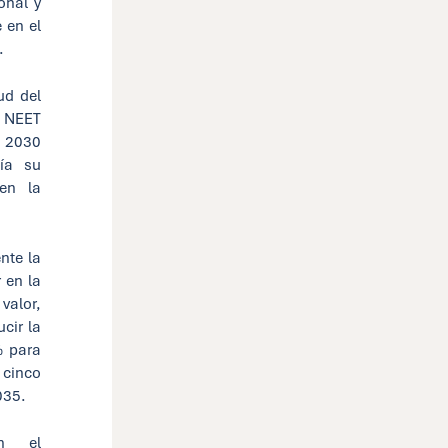
onal y
 en el
.
ud del
l NEET
a 2030
lía su
en la
nte la
 en la
valor,
cir la
% para
 cinco
035.
ón el