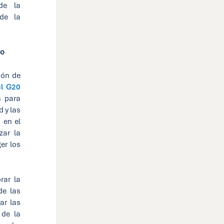
de la
de la
eo
ión de
el G20
s para
d y las
 en el
zar la
er los
rar la
de las
ar las
 de la