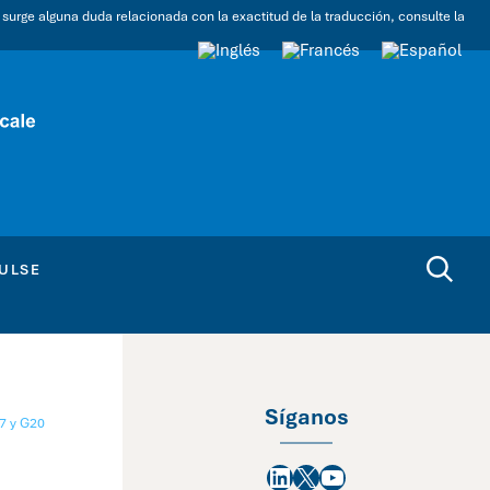
i surge alguna duda relacionada con la exactitud de la traducción, consulte la
ULSE
Síganos
7 y G20
LinkedIn
X
YouTube