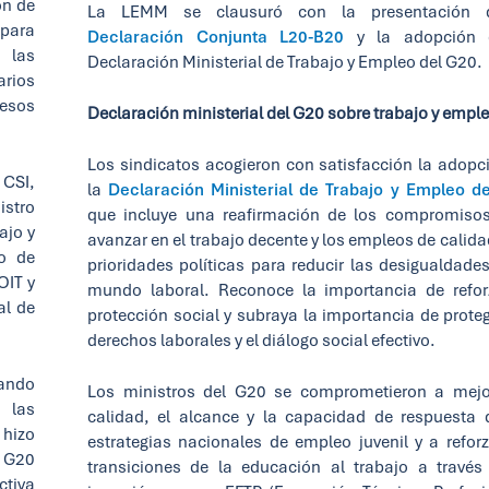
ón de
La LEMM se clausuró con la presentación 
para
Declaración Conjunta L20-B20
y la adopción 
 las
Declaración Ministerial de Trabajo y Empleo del G20.
arios
resos
Declaración ministerial del G20 sobre trabajo y empl
Los sindicatos acogieron con satisfacción la adopc
 CSI,
la
Declaración Ministerial de Trabajo y Empleo d
istro
que incluye una reafirmación de los compromiso
ajo y
avanzar en el trabajo decente y los empleos de calida
do de
prioridades políticas para reducir las desigualdades
OIT y
mundo laboral. Reconoce la importancia de refor
al de
protección social y subraya la importancia de proteg
derechos laborales y el diálogo social efectivo.
zando
Los ministros del G20 se comprometieron a mejo
y las
calidad, el alcance y la capacidad de respuesta 
 hizo
estrategias nacionales de empleo juvenil y a reforz
l G20
transiciones de la educación al trabajo a través
ctiva