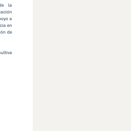
de la
iación
apoyo a
cia en
ión de
ultiva