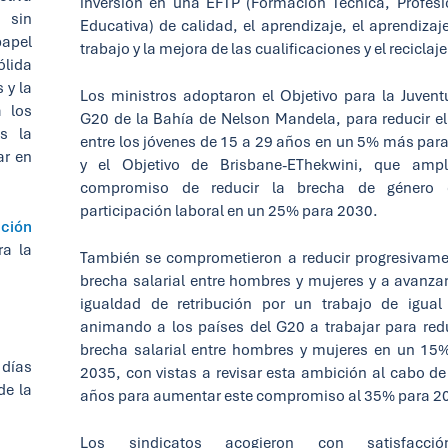
inversión en una EFTP (Formación Técnica, Profesi
 sin
Educativa) de calidad, el aprendizaje, el aprendizaje
papel
trabajo y la mejora de las cualificaciones y el reciclaje
ólida
 y la
Los ministros adoptaron el Objetivo para la Juvent
a los
G20 de la Bahía de Nelson Mandela, para reducir e
es la
entre los jóvenes de 15 a 29 años en un 5% más par
ar en
y el Objetivo de Brisbane-EThekwini, que amp
compromiso de reducir la brecha de género 
participación laboral en un 25% para 2030.
ación
ra la
También se comprometieron a reducir progresivame
brecha salarial entre hombres y mujeres y a avanzar
igualdad de retribución por un trabajo de igual 
animando a los países del G20 a trabajar para redu
brecha salarial entre hombres y mujeres en un 15
 días
2035, con vistas a revisar esta ambición al cabo de
de la
años para aumentar este compromiso al 35% para 2
Los sindicatos acogieron con satisfacci