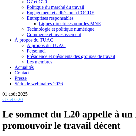
G7 et G20
Politique du marché du travail
Engagement et adhésion à l’OCDE
Entreprises responsables
Lignes directrices pour les MNE
Technologie et politique numérique
Commerce et investissement
À propos du TUAC
À propos du TUAC
Personnel
Présidence et présidents des groupes de travail
Les membres
Actualités
Contact
Presse
Série de webinaires 2026
01 août 2025
G7 et G20
Le sommet du L20 appelle à un no
promouvoir le travail décent