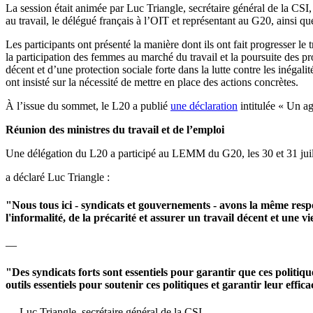
La session était animée par Luc Triangle, secrétaire général de la CSI, 
au travail, le délégué français à l’OIT et représentant au G20, ainsi qu
Les participants ont présenté la manière dont ils ont fait progresser le 
la participation des femmes au marché du travail et la poursuite des p
décent et d’une protection sociale forte dans la lutte contre les inégali
ont insisté sur la nécessité de mettre en place des actions concrètes.
À l’issue du sommet, le L20 a publié
une déclaration
intitulée « Un ag
Réunion des ministres du travail et de l’emploi
Une délégation du L20 a participé au LEMM du G20, les 30 et 31 juill
a déclaré Luc Triangle :
"Nous tous ici - syndicats et gouvernements - avons la même resp
l'informalité, de la précarité et assurer un travail décent et une v
—
"Des syndicats forts sont essentiels pour garantir que ces politiqu
outils essentiels pour soutenir ces politiques et garantir leur effica
— Luc Triangle, secrétaire général de la CSI