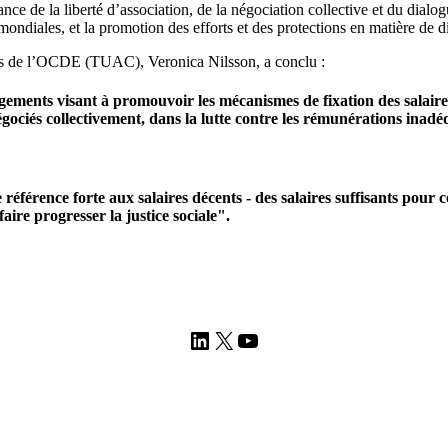
ce de la liberté d’association, de la négociation collective et du dialogu
ondiales, et la promotion des efforts et des protections en matière de d
rès de l’OCDE (TUAC), Veronica Nilsson, a conclu :
gements visant à promouvoir les mécanismes de fixation des salaires e
gociés collectivement, dans la lutte contre les rémunérations inadéqu
référence forte aux salaires décents - des salaires suffisants pour co
faire progresser la justice sociale".
LinkedIn
X
YouTube