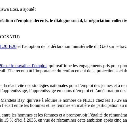
swa Losi, a ajouté :
ation d'emplois décents, le dialogue social, la négociation collective
ns (COSATU)
e L20-B20
et l’adoption de la déclaration ministérielle du G20 sur le trava
0 sur le travail et l’emploi
, qui réaffirme les engagements pris pour prom
vail. Elle reconnaît l’importance du renforcement de la protection sociale
 la réactivité des stratégies nationales pour l’emploi des jeunes et à renfo
l’apprentissage, l’apprentissage en cours d’emploi et l’amélioration des
n Mandela Bay, qui vise à réduire le nombre de NEET chez les 15-29 ans 
’écart entre les hommes et les femmes en matière de participation au ma
al entre les hommes et les femmes et à promouvoir l’égalité de rémunéra
s de 15 % d’ici à 2035, en vue de réexaminer cette ambition après cinq a