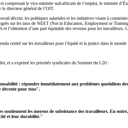
et comprenait le vice-ministre sud-africain de l’emploi, le ministre d’Éta
e le directeur général de l’OIT.
travail décent, les politiques salariales et les initiatives visant à cons
rogrès sur les taux de NEET (Not in Education, Employment or Training) on
tés et l’obtention d’une part équitable des revenus pour les travailleurs. 
enda centré sur les travailleurs pour l’équité et la justice dans le monde 
et, et a exprimé les priorités syndicales du Sommet du L20 :
onsabilité : répondre immédiatement aux problèmes quotidiens des t
ie décente pour tous".
es soutiennent les moyens de subsistance des travailleurs. En outre, 
cité et leur durabilité."