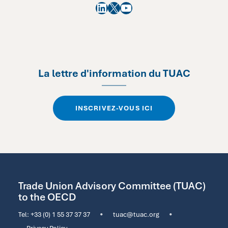
LinkedIn
X
YouTube
La lettre d'information du TUAC
INSCRIVEZ-VOUS ICI
Trade Union Advisory Committee (TUAC)
to the OECD
Tel:
+33 (0) 1 55 37 37 37
•
tuac@tuac.org
•