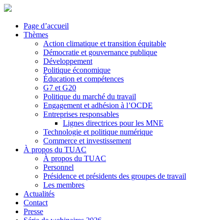
Page d’accueil
Thèmes
Action climatique et transition équitable
Démocratie et gouvernance publique
Développement
Politique économique
Éducation et compétences
G7 et G20
Politique du marché du travail
Engagement et adhésion à l’OCDE
Entreprises responsables
Lignes directrices pour les MNE
Technologie et politique numérique
Commerce et investissement
À propos du TUAC
À propos du TUAC
Personnel
Présidence et présidents des groupes de travail
Les membres
Actualités
Contact
Presse