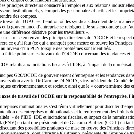
 des principes directeurs consacré à l’emploi et aux relations industrie
eurs institutionnels, y compris les gestionnaires d’actifs et les propriéta
à rendre des comptes.
travail du TUAC est l’endroit où les syndicats discutent de la manière d
et la gouvernance d’entreprise se rejoignent. Je suis encouragé par l’au
e une différence décisive pour les travailleurs ».
n
sur la mise en œuvre des principes directeurs de l’OCDE et le respect
orera ce qu’il faut (ce qui a manqué) pour mettre en œuvre les Principes 
ts au niveau d’un PCN lorsque des problèmes sont identifiés.
a fait le point sur les travaux de l’OCDE concernant les tendances et l
 relatifs aux incitations fiscales à l’IDE, à l’impact de la numérisation 
rincipes G20/OCDE de gouvernement d’entreprise et les tendances dans 
 conversation avec le Dr Carmine DI NOIA, vice-président du Comité d
ques environnementaux et sociaux ainsi que le « court-termisme des ent
xes de travail de l’OCDE sur la responsabilité de l’entreprise, l’
eprises multinationales s’est réuni virtuellement pour discuter d’enjeu
intention des entreprises multinationales et le renforcement des Points
alités » de l’IDE, IDE et incitations fiscales, et impact de la numérisat
FNV) en tant que présidente et de Giacomo Barbieri (CGIL) en tant que 
iscutant des possibilités pratiques de mise en œuvre des Principes direct
des gouvernements, dont Christine Kaufmann, présidente du Groupe de tr