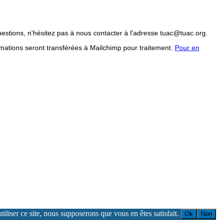
uestions, n'hésitez pas à nous contacter à l'adresse tuac@tuac.org.
mations seront transférées à Mailchimp pour traitement.
Pour en
iliser ce site, nous supposerons que vous en êtes satisfait.
Ok
Non