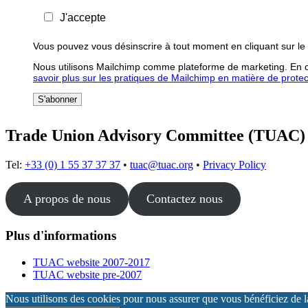
J'accepte
Vous pouvez vous désinscrire à tout moment en cliquant sur le 
Nous utilisons Mailchimp comme plateforme de marketing. En cl
savoir plus sur les pratiques de Mailchimp en matière de protecti
Trade Union Advisory Committee (TUAC)
Tel:
+33 (0) 1 55 37 37 37
•
tuac@tuac.org
•
Privacy Policy
A propos de nous
Contactez nous
Plus d'informations
TUAC website 2007-2017
TUAC website pre-2007
Nous utilisons des cookies pour nous assurer que vous bénéficiez de la 