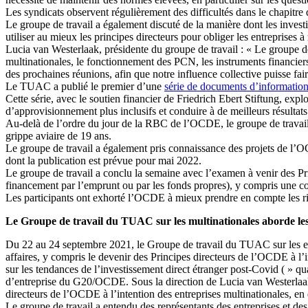
Les syndicats observent régulièrement des difficultés dans le chapitre
Le groupe de travail a également discuté de la manière dont les investiss
utiliser au mieux les principes directeurs pour obliger les entreprises 
Lucia van Westerlaak, présidente du groupe de travail : « Le groupe de 
multinationales, le fonctionnement des PCN, les instruments financiers 
des prochaines réunions, afin que notre influence collective puisse fair
Le TUAC a publié le premier d’une
série de documents d’informatio
Cette série, avec le soutien financier de Friedrich Ebert Stiftung, expl
d’approvisionnement plus inclusifs et conduire à de meilleurs résulta
Au-delà de l’ordre du jour de la RBC de l’OCDE, le groupe de travail 
grippe aviaire de 19 ans.
Le groupe de travail a également pris connaissance des projets de l’OCDE
dont la publication est prévue pour mai 2022.
Le groupe de travail a conclu la semaine avec l’examen à venir des P
financement par l’emprunt ou par les fonds propres), y compris une
Les participants ont exhorté l’OCDE à mieux prendre en compte les ris
Le Groupe de travail du TUAC sur les multinationales aborde les a
Du 22 au 24 septembre 2021, le Groupe de travail du TUAC sur les entr
affaires, y compris le devenir des Principes directeurs de l’OCDE à l’
sur les tendances de l’investissement direct étranger post-Covid ( » qu
d’entreprise du G20/OCDE. Sous la direction de Lucia van Westerlaak (
directeurs de l’OCDE à l’intention des entreprises multinationales, en d
Le groupe de travail a entendu des représentants des entreprises et 