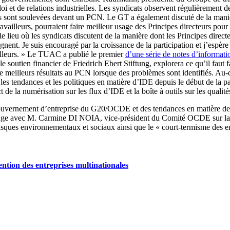
i et de relations industrielles. Les syndicats observent régulièrement des
s sont soulevées devant un PCN. Le GT a également discuté de la manière
s travailleurs, pourraient faire meilleur usage des Principes directeurs 
 lieu où les syndicats discutent de la manière dont les Principes directe
gnent. Je suis encouragé par la croissance de la participation et j’espèr
vailleurs. » Le TUAC a publié le premier
d’une série de notes d’informati
 soutien financier de Friedrich Ebert Stiftung, explorera ce qu’il faut 
de meilleurs résultats au PCN lorsque des problèmes sont identifiés. Au-
t les tendances et les politiques en matière d’IDE depuis le début de l
t de la numérisation sur les flux d’IDE et la boîte à outils sur les qualit
uvernement d’entreprise du G20/OCDE et des tendances en matière de f
change avec M. Carmine DI NOIA, vice-président du Comité OCDE sur la
ques environnementaux et sociaux ainsi que le « court-termisme des ent
ntion des entreprises multinationales