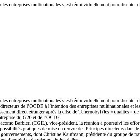
s entreprises multinationales s’est réuni virtuellement pour discuter des
s entreprises multinationales s’est réuni virtuellement pour discuter des
 directeurs de l’OCDE à l’intention des entreprises multinationales et 
sement direct étranger après la crise de Tchernobyl (les « qualités » de l
entreprise du G20 et de l’OCDE.
omo Barbieri (CGIL), vice-président, la réunion a poursuivi les efforts 
possibilités pratiques de mise en œuvre des Principes directeurs dans le
es gouvernements, dont Christine Kaufmann, présidente du groupe de trav
ons d’emploi et de relations industrielles.