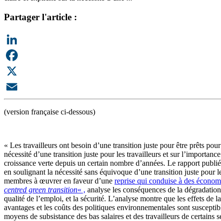
Partager l'article :
LinkedIn
Facebook
X
Email
(version française ci-dessous)
« Les travailleurs ont besoin d’une transition juste pour être prêts pou
nécessité d’une transition juste pour les travailleurs et sur l’importa
croissance verte depuis un certain nombre d’années. Le rapport publi
en soulignant la nécessité sans équivoque d’une transition juste pour 
membres à œuvrer en faveur d’une
reprise qui conduise à des économi
centred green transition
« ,
analyse les conséquences de la dégradation d
qualité de l’emploi, et la sécurité. L’analyse montre que les effets d
avantages et les coûts des politiques environnementales sont susceptib
moyens de subsistance des bas salaires et des travailleurs de certain