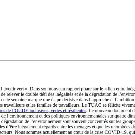
r l’avenir vert ». Dans son nouveau rapport phare sur le « lien entre inég
nce de relever le double défi des inégalités et de la dégradation de l’en
é cette semaine marque une étape décisive dans l’approche et l’ambiti
les travailleurs et les familles de travailleurs. Le TUAC se félicite vi
es de l’OCDE inclusives, vertes et résilientes
. Le nouveau document 
e l’environnement et des politiques environnementales sur quatre dimensio
e la dégradation de l’environnement sont souvent concentrés sur les grou
les d’être inégalement répartis entre les ménages et que les retombées d
s secteurs. Nous sommes actuellement au cœur de la crise COVID-19, qui