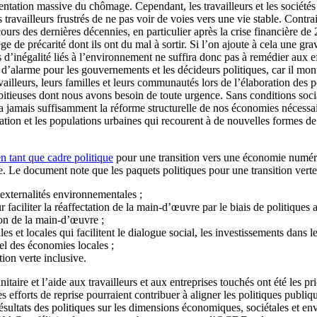
tation massive du chômage. Cependant, les travailleurs et les sociétés 
travailleurs frustrés de ne pas voir de voies vers une vie stable. Contrai
 cours des dernières décennies, en particulier après la crise financière d
ge de précarité dont ils ont du mal à sortir. Si l’on ajoute à cela une g
 d’inégalité liés à l’environnement ne suffira donc pas à remédier aux eff
larme pour les gouvernements et les décideurs politiques, car il montr
availleurs, leurs familles et leurs communautés lors de l’élaboration des
itieuses dont nous avons besoin de toute urgence. Sans conditions social
ra jamais suffisamment la réforme structurelle de nos économies nécessair
tion et les populations urbaines qui recourent à de nouvelles formes de tr
en tant que cadre politique
pour une transition vers une économie numériq
e. Le document note que les paquets politiques pour une transition verte 
s externalités environnementales ;
 faciliter la réaffectation de la main-d’œuvre par le biais de politiques
ion de la main-d’œuvre ;
es et locales qui facilitent le dialogue social, les investissements dans le
rel des économies locales ;
tion verte inclusive.
aire et l’aide aux travailleurs et aux entreprises touchés ont été les p
fforts de reprise pourraient contribuer à aligner les politiques publiq
ésultats des politiques sur les dimensions économiques, sociétales et env