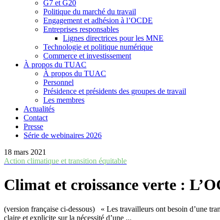
G7 et G20
Politique du marché du travail
Engagement et adhésion à l’OCDE
Entreprises responsables
Lignes directrices pour les MNE
Technologie et politique numérique
Commerce et investissement
À propos du TUAC
À propos du TUAC
Personnel
Présidence et présidents des groupes de travail
Les membres
Actualités
Contact
Presse
Série de webinaires 2026
18 mars 2021
Action climatique et transition équitable
Climat et croissance verte : L’O
(version française ci-dessous) « Les travailleurs ont besoin d’une tran
claire et explicite sur la nécessité d’une ...