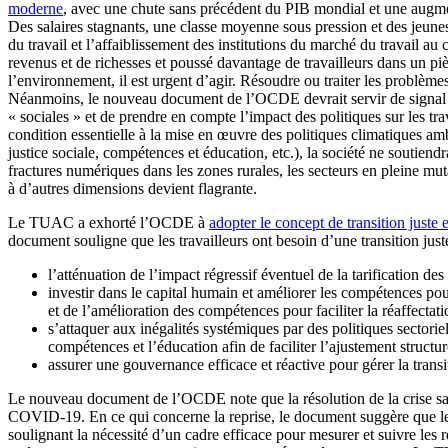
moderne
, avec une chute sans précédent du PIB mondial et une augmen
Des salaires stagnants, une classe moyenne sous pression et des jeunes 
du travail et l’affaiblissement des institutions du marché du travail au
revenus et de richesses et poussé davantage de travailleurs dans un piè
l’environnement, il est urgent d’agir. Résoudre ou traiter les problèmes
Néanmoins, le nouveau document de l’OCDE devrait servir de signal d’a
« sociales » et de prendre en compte l’impact des politiques sur les tr
condition essentielle à la mise en œuvre des politiques climatiques amb
justice sociale, compétences et éducation, etc.), la société ne soutiend
fractures numériques dans les zones rurales, les secteurs en pleine muta
à d’autres dimensions devient flagrante.
Le TUAC a exhorté l’OCDE à
adopter le concept de transition juste 
document souligne que les travailleurs ont besoin d’une transition just
l’atténuation de l’impact régressif éventuel de la tarification de
investir dans le capital humain et améliorer les compétences pour
et de l’amélioration des compétences pour faciliter la réaffectat
s’attaquer aux inégalités systémiques par des politiques sectoriell
compétences et l’éducation afin de faciliter l’ajustement structu
assurer une gouvernance efficace et réactive pour gérer la transi
Le nouveau document de l’OCDE note que la résolution de la crise sanit
COVID-19. En ce qui concerne la reprise, le document suggère que les e
soulignant la nécessité d’un cadre efficace pour mesurer et suivre les r