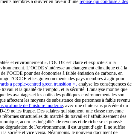
ernements membres à œuvrer en faveur d’une
reprise qui conduise à des
alités et environnement », l’OCDE est claire et explicite sur la
 l’environnement. L’OCDE s’intéresse au changement climatique et à la
on de l’OCDE pour des économies à faible émission de carbone, en
ncourage l’OCDE et les gouvernements des pays membres à agir pour
rds a people-centred green transition « ,
analyse les conséquences de
travail et la qualité de l’emploi, et la sécurité. L’analyse montre que
ue les avantages et les coûts des politiques environnementales sont
que affectent les moyens de subsistance des personnes à faible revenu
lus profonde de l’histoire moderne
, avec une chute sans précédent du
ID-19 ne les frappe. Des salaires qui stagnent, une classe moyenne
es réformes structurelles du marché du travail et l’affaiblissement des
conomique, accru les inégalités de revenus et de richesse et poussé
ne dégradation de l’environnement, il est urgent d’agir. Il ne suffira
sur la société et vice versa. Néanmoins, le nouveau document de