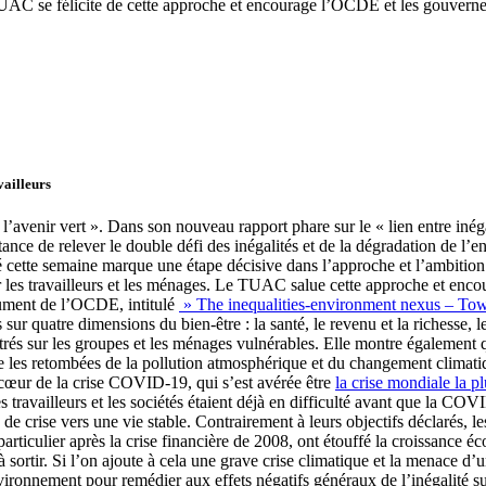
Le TUAC se félicite de cette approche et encourage l’OCDE et les gouv
vailleurs
r l’avenir vert ». Dans son nouveau rapport phare sur le « lien entre inég
ortance de relever le double défi des inégalités et de la dégradation de
ié cette semaine marque une étape décisive dans l’approche et l’ambiti
ur les travailleurs et les ménages. Le TUAC salue cette approche et e
ument de l’OCDE, intitulé
» The inequalities-environment nexus – Towa
r quatre dimensions du bien-être : la santé, le revenu et la richesse, le 
rés sur les groupes et les ménages vulnérables. Elle montre également q
que les retombées de la pollution atmosphérique et du changement climati
 cœur de la crise COVID-19, qui s’est avérée être
la crise mondiale la p
availleurs et les sociétés étaient déjà en difficulté avant que la COV
e de crise vers une vie stable. Contrairement à leurs objectifs déclarés, l
articulier après la crise financière de 2008, ont étouffé la croissance é
à sortir. Si l’on ajoute à cela une grave crise climatique et la menace d’u
environnement pour remédier aux effets négatifs généraux de l’inégalité 