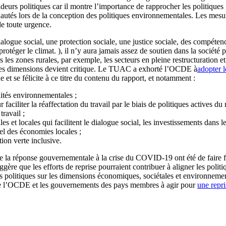
urs politiques car il montre l’importance de rapprocher les politiques 
unautés lors de la conception des politiques environnementales. Les mesur
e toute urgence.
alogue social, une protection sociale, une justice sociale, des compétence
rotéger le climat. ), il n’y aura jamais assez de soutien dans la société 
s les zones rurales, par exemple, les secteurs en pleine restructuration 
autres dimensions devient critique. Le TUAC a exhorté l’OCDE à
adopter l
et se félicite à ce titre du contenu du rapport, et notamment :
alités environnementales ;
faciliter la réaffectation du travail par le biais de politiques actives d
travail ;
es et locales qui facilitent le dialogue social, les investissements dans le
rel des économies locales ;
tion verte inclusive.
 réponse gouvernementale à la crise du COVID-19 ont été de faire face 
gère que les efforts de reprise pourraient contribuer à aligner les polit
des politiques sur les dimensions économiques, sociétales et environnement
age l’OCDE et les gouvernements des pays membres à agir pour
une repri