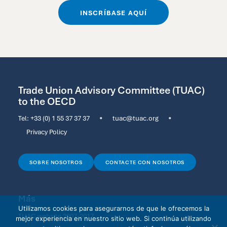
INSCRÍBASE AQUÍ
Trade Union Advisory Committee (TUAC)
to the OECD
Tel:
+33 (0) 1 55 37 37 37
•
tuac@tuac.org
•
Privacy Policy
SOBRE NOSOTROS
CONTACTE CON NOSOTROS
Más
Utilizamos cookies para asegurarnos de que le ofrecemos la
TUAC website 2007-2017
mejor experiencia en nuestro sitio web. Si continúa utilizando