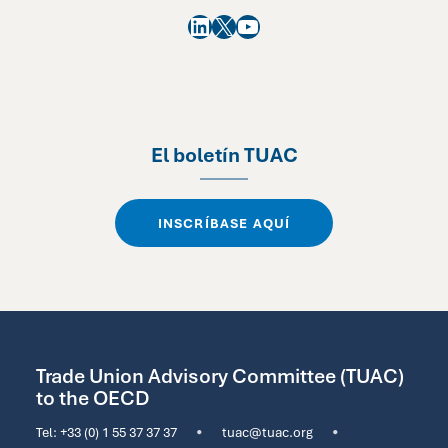
LinkedIn
X
YouTube
El boletín TUAC
INSCRÍBASE AQUÍ
Trade Union Advisory Committee (TUAC)
to the OECD
Tel:
+33 (0) 1 55 37 37 37
•
tuac@tuac.org
•