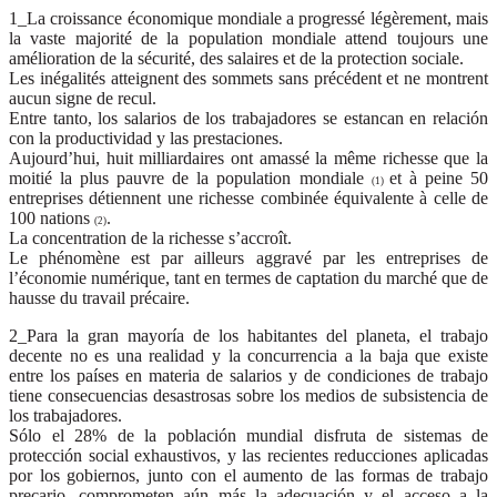
1_La croissance économique mondiale a progressé légèrement, mais
la vaste majorité de la population mondiale attend toujours une
amélioration de la sécurité, des salaires et de la protection sociale.
Les inégalités atteignent des sommets sans précédent et ne montrent
aucun signe de recul.
Entre tanto, los salarios de los trabajadores se estancan en relación
con la productividad y las prestaciones.
Aujourd’hui, huit milliardaires ont amassé la même richesse que la
moitié la plus pauvre de la population mondiale
et à peine 50
(1)
entreprises détiennent une richesse combinée équivalente à celle de
100 nations
.
(2)
La concentration de la richesse s’accroît.
Le phénomène est par ailleurs aggravé par les entreprises de
l’économie numérique, tant en termes de captation du marché que de
hausse du travail précaire.
2_Para la gran mayoría de los habitantes del planeta, el trabajo
decente no es una realidad y la concurrencia a la baja que existe
entre los países en materia de salarios y de condiciones de trabajo
tiene consecuencias desastrosas sobre los medios de subsistencia de
los trabajadores.
Sólo el 28% de la población mundial disfruta de sistemas de
protección social exhaustivos, y las recientes reducciones aplicadas
por los gobiernos, junto con el aumento de las formas de trabajo
precario, comprometen aún más la adecuación y el acceso a la