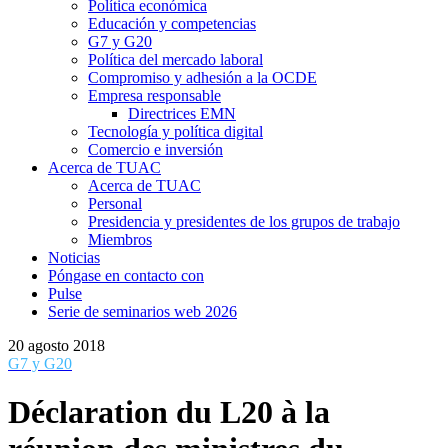
Política económica
Educación y competencias
G7 y G20
Política del mercado laboral
Compromiso y adhesión a la OCDE
Empresa responsable
Directrices EMN
Tecnología y política digital
Comercio e inversión
Acerca de TUAC
Acerca de TUAC
Personal
Presidencia y presidentes de los grupos de trabajo
Miembros
Noticias
Póngase en contacto con
Pulse
Serie de seminarios web 2026
20 agosto 2018
G7 y G20
Déclaration du L20 à la