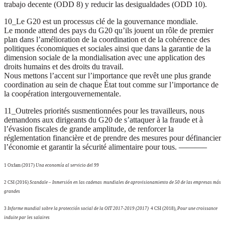
trabajo decente (ODD 8) y reducir las desigualdades (ODD 10).
10_Le G20 est un processus clé de la gouvernance mondiale.
Le monde attend des pays du G20 qu’ils jouent un rôle de premier
plan dans l’amélioration de la coordination et de la cohérence des
politiques économiques et sociales ainsi que dans la garantie de la
dimension sociale de la mondialisation avec une application des
droits humains et des droits du travail.
Nous mettons l’accent sur l’importance que revêt une plus grande
coordination au sein de chaque État tout comme sur l’importance de
la coopération intergouvernementale.
11_Outre
les priorités susmentionnées pour les travailleurs, nous
demandons aux dirigeants du G20 de s’attaquer à la fraude et à
l’évasion fiscales de grande amplitude, de renforcer la
réglementation financière et de prendre des mesures pour définancier
l’économie et garantir la sécurité alimentaire pour tous.
———–
1 Oxfam (2017)
Una economía al servicio del 99
2 CSI (2016)
Scandale – Inmersión en las cadenas mundiales de aprovisionamiento de 50 de las empresas más
grandes
3
Informe mundial sobre la protección social de la OIT 2017-2019 (2017)
4 CSI (2018),
Pour une croissance
induite par les salaires