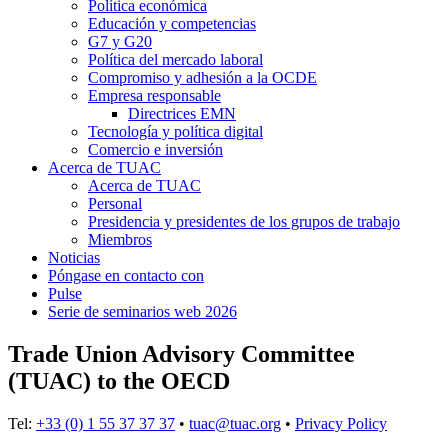
Política económica
Educación y competencias
G7 y G20
Política del mercado laboral
Compromiso y adhesión a la OCDE
Empresa responsable
Directrices EMN
Tecnología y política digital
Comercio e inversión
Acerca de TUAC
Acerca de TUAC
Personal
Presidencia y presidentes de los grupos de trabajo
Miembros
Noticias
Póngase en contacto con
Pulse
Serie de seminarios web 2026
Trade Union Advisory Committee
(TUAC) to the OECD
Tel:
+33 (0) 1 55 37 37 37
•
tuac@tuac.org
•
Privacy Policy