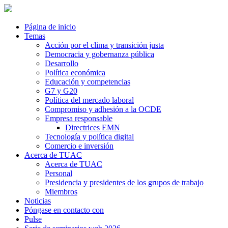
Página de inicio
Temas
Acción por el clima y transición justa
Democracia y gobernanza pública
Desarrollo
Política económica
Educación y competencias
G7 y G20
Política del mercado laboral
Compromiso y adhesión a la OCDE
Empresa responsable
Directrices EMN
Tecnología y política digital
Comercio e inversión
Acerca de TUAC
Acerca de TUAC
Personal
Presidencia y presidentes de los grupos de trabajo
Miembros
Noticias
Póngase en contacto con
Pulse