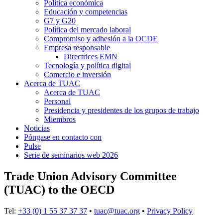
Política económica
Educación y competencias
G7 y G20
Política del mercado laboral
Compromiso y adhesión a la OCDE
Empresa responsable
Directrices EMN
Tecnología y política digital
Comercio e inversión
Acerca de TUAC
Acerca de TUAC
Personal
Presidencia y presidentes de los grupos de trabajo
Miembros
Noticias
Póngase en contacto con
Pulse
Serie de seminarios web 2026
Trade Union Advisory Committee
(TUAC) to the OECD
Tel:
+33 (0) 1 55 37 37 37
•
tuac@tuac.org
•
Privacy Policy