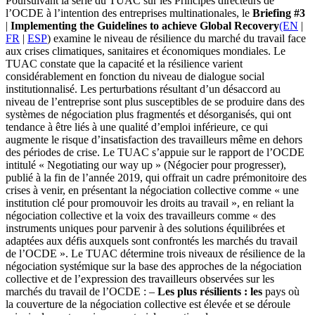
Poursuivant la série du TUAC sur les Principes directeurs de
l’OCDE à l’intention des entreprises multinationales, le
Briefing #3
|
Implementing the Guidelines to achieve Global Recovery
(EN
|
FR
|
ESP
) examine le niveau de résilience du marché du travail face
aux crises climatiques, sanitaires et économiques mondiales. Le
TUAC constate que la capacité et la résilience varient
considérablement en fonction du niveau de dialogue social
institutionnalisé. Les perturbations résultant d’un désaccord au
niveau de l’entreprise sont plus susceptibles de se produire dans des
systèmes de négociation plus fragmentés et désorganisés, qui ont
tendance à être liés à une qualité d’emploi inférieure, ce qui
augmente le risque d’insatisfaction des travailleurs même en dehors
des périodes de crise. Le TUAC s’appuie sur le rapport de l’OCDE
intitulé « Negotiating our way up » (Négocier pour progresser),
publié à la fin de l’année 2019, qui offrait un cadre prémonitoire des
crises à venir, en présentant la négociation collective comme « une
institution clé pour promouvoir les droits au travail », en reliant la
négociation collective et la voix des travailleurs comme « des
instruments uniques pour parvenir à des solutions équilibrées et
adaptées aux défis auxquels sont confrontés les marchés du travail
de l’OCDE ». Le TUAC détermine trois niveaux de résilience de la
négociation systémique sur la base des approches de la négociation
collective et de l’expression des travailleurs observées sur les
marchés du travail de l’OCDE : –
Les plus résilients : les
pays où
la couverture de la négociation collective est élevée et se déroule