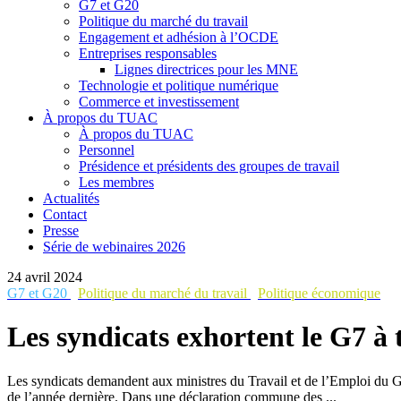
G7 et G20
Politique du marché du travail
Engagement et adhésion à l’OCDE
Entreprises responsables
Lignes directrices pour les MNE
Technologie et politique numérique
Commerce et investissement
À propos du TUAC
À propos du TUAC
Personnel
Présidence et présidents des groupes de travail
Les membres
Actualités
Contact
Presse
Série de webinaires 2026
24 avril 2024
G7 et G20
Politique du marché du travail
Politique économique
Les syndicats exhortent le G7 à 
Les syndicats demandent aux ministres du Travail et de l’Emploi du G
de l’année dernière. Dans une déclaration commune des ...