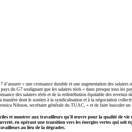
7 d’assurer « une croissance durable et une augmentation des salaires r
ays du G7 soulignant que les salaires réels « dans presque tous les pay
issance des salaires réels et de la redistribution équitable des revenus d
anière dont le soutien à la syndicalisation et à la négociation collecti
 Veronica Nilsson, secrétaire générale du TUAC, « et de faire basculer un
iles et montrer aux travailleurs qu'il œuvre pour la qualité de vie 
eté, en opérant une transition vers les énergies vertes qui soit équi
ravailleurs au lieu de la dégrader.