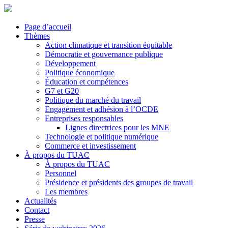
Page d’accueil
Thèmes
Action climatique et transition équitable
Démocratie et gouvernance publique
Développement
Politique économique
Éducation et compétences
G7 et G20
Politique du marché du travail
Engagement et adhésion à l’OCDE
Entreprises responsables
Lignes directrices pour les MNE
Technologie et politique numérique
Commerce et investissement
À propos du TUAC
À propos du TUAC
Personnel
Présidence et présidents des groupes de travail
Les membres
Actualités
Contact
Presse