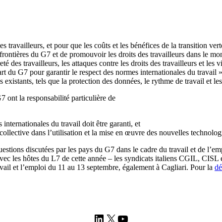
es travailleurs, et pour que les coûts et les bénéfices de la transition ve
rontières du G7 et de promouvoir les droits des travailleurs dans le mon
té des travailleurs, les attaques contre les droits des travailleurs et les 
part du G7 pour garantir le respect des normes internationales du travail »
ues existants, tels que la protection des données, le rythme de travail et 
7 ont la responsabilité particulière de
 internationales du travail doit être garanti, et
 collective dans l’utilisation et la mise en œuvre des nouvelles technolog
tions discutées par les pays du G7 dans le cadre du travail et de l’emp
 les hôtes du L7 de cette année – les syndicats italiens CGIL, CISL et 
ravail et l’emploi du 11 au 13 septembre, également à Cagliari. Pour la
dé
LinkedIn
X
YouTube