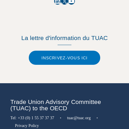
LinkedIn
X
YouTube
La lettre d'information du TUAC
INSCRIVEZ-VOUS ICI
Trade Union Advisory Committee
(TUAC) to the OECD
Tel:
+33 (0) 1 55 37 37 37
•
tuac@tuac.org
•
Privacy Policy