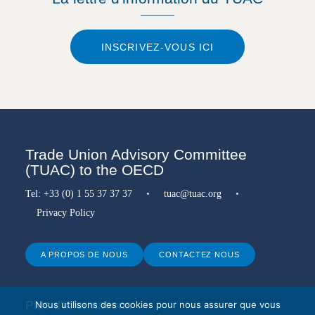
INSCRIVEZ-VOUS ICI
Trade Union Advisory Committee
(TUAC) to the OECD
Tel:
+33 (0) 1 55 37 37 37
•
tuac@tuac.org
•
Privacy Policy
A PROPOS DE NOUS
CONTACTEZ NOUS
Plus d'informations
Nous utilisons des cookies pour nous assurer que vous