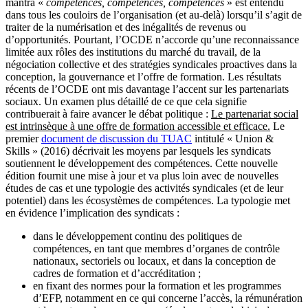
mantra «
compétences, compétences, compétences
» est entendu
dans tous les couloirs de l’organisation (et au-delà) lorsqu’il s’agit de
traiter de la numérisation et des inégalités de revenus ou
d’opportunités. Pourtant, l’OCDE n’accorde qu’une reconnaissance
limitée aux rôles des institutions du marché du travail, de la
négociation collective et des stratégies syndicales proactives dans la
conception, la gouvernance et l’offre de formation. Les résultats
récents de l’OCDE ont mis davantage l’accent sur les partenariats
sociaux. Un examen plus détaillé de ce que cela signifie
contribuerait à faire avancer le débat politique :
Le partenariat social
est intrinsèque à une offre de formation accessible et efficace.
Le
premier
document de discussion du TUAC
intitulé « Union &
Skills » (2016) décrivait les moyens par lesquels les syndicats
soutiennent le développement des compétences. Cette nouvelle
édition fournit une mise à jour et va plus loin avec de nouvelles
études de cas et une typologie des activités syndicales (et de leur
potentiel) dans les écosystèmes de compétences. La typologie met
en évidence l’implication des syndicats :
dans le développement continu des politiques de
compétences, en tant que membres d’organes de contrôle
nationaux, sectoriels ou locaux, et dans la conception de
cadres de formation et d’accréditation ;
en fixant des normes pour la formation et les programmes
d’EFP, notamment en ce qui concerne l’accès, la rémunération