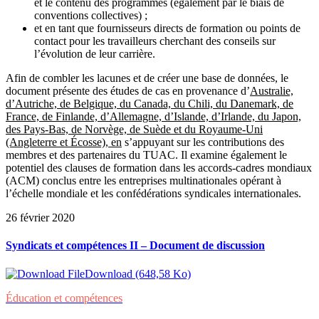
et le contenu des programmes (également par le biais de
conventions collectives) ;
et en tant que fournisseurs directs de formation ou points de
contact pour les travailleurs cherchant des conseils sur
l’évolution de leur carrière.
Afin de combler les lacunes et de créer une base de données, le
document présente des études de cas en provenance d’
Australie,
d’Autriche, de Belgique, du Canada, du Chili, du Danemark, de
France, de Finlande, d’Allemagne, d’Islande, d’Irlande, du Japon,
des Pays-Bas, de Norvège, de Suède et du Royaume-Uni
(Angleterre et Écosse), en
s’appuyant sur les contributions des
membres et des partenaires du TUAC. Il examine également le
potentiel des clauses de formation dans les accords-cadres mondiaux
(ACM) conclus entre les entreprises multinationales opérant à
l’échelle mondiale et les confédérations syndicales internationales.
26 février 2020
Syndicats et compétences II – Document de discussion
Download (648,58 Ko)
Éducation et compétences