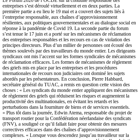
Le Forum 2020 de l’OCDE sur la conduite responsable des
entreprises s’est déroulé virtuellement et en deux parties. La
première partie a eu lieu le 19 mai et a couvert des sujets liés à
l’entreprise responsable, aux chaînes d’approvisionnement
résilientes, aux politiques gouvernementales et au dialogue social en
réponse à la pandémie de Covid 19. La seconde partie du forum
s’est tenue le 17 juin et a porté sur les mécanismes de réclamation
des entreprises responsables et les recours en cas de violation des
principes directeurs. Plus d’un millier de personnes ont écouté des
thèmes soulevés par des travailleurs du monde entier. Les dirigeants
syndicaux ont mis l’accent sur les formes syndicales de mécanismes
de réclamation efficaces. Les formes de mécanismes de règlement
des griefs mis en place par les entreprises et les procédures
internationales de recours non judiciaires ont dominé les sujets
abordés par les présentateurs. En conclusion, Pierre Habbard,
secrétaire général du TUAC, a remis en question cette vision des
choses : « Les syndicats du monde entier appliquent des mécanismes
de règlement des griefs qui réduisent les risques et augmentent la
productivité des multinationales, en évitant les retards et les
perturbations dans la fourniture de biens et de services essentiels.
« Plus tôt dans la journée, Edwin Atema, responsable du projet de
transport routier pour la Confédération néerlandaise des syndicats
(FNV), a souligné ce qu’il fallait faire pour obtenir des mesures
correctives efficaces dans des chaînes d’approvisionnement
complexes. « Lorsque vous descendez jusqu’au travailleur sur la