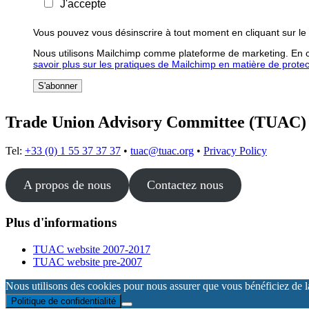
J'accepte
Vous pouvez vous désinscrire à tout moment en cliquant sur le 
Nous utilisons Mailchimp comme plateforme de marketing. En cl
savoir plus sur les pratiques de Mailchimp en matière de protecti
Trade Union Advisory Committee (TUAC)
Tel:
+33 (0) 1 55 37 37 37
•
tuac@tuac.org
•
Privacy Policy
A propos de nous
Contactez nous
Plus d'informations
TUAC website 2007-2017
TUAC website pre-2007
Nous utilisons des cookies pour nous assurer que vous bénéficiez de la 
Politique de confidentialité