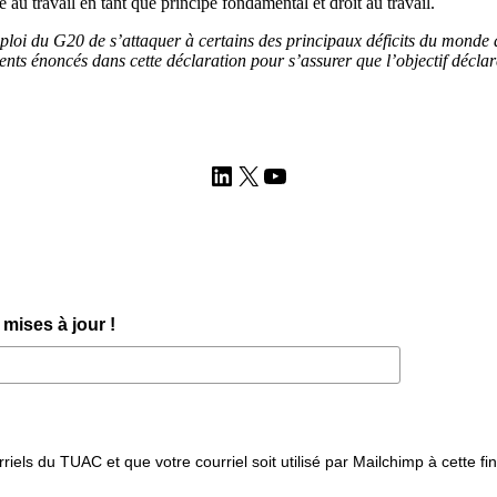
é au travail en tant que principe fondamental et droit au travail.
emploi du G20 de s’attaquer à certains des principaux déficits du monde 
ts énoncés dans cette déclaration pour s’assurer que l’objectif déclaré
LinkedIn
X
YouTube
mises à jour !
iels du TUAC et que votre courriel soit utilisé par Mailchimp à cette fin