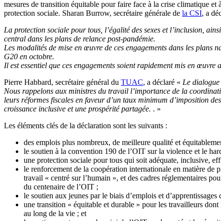
mesures de transition équitable pour faire face à la crise climatique e
protection sociale. Sharan Burrow, secrétaire générale de
la CSI
, a dé
La protection sociale pour tous, l’égalité des sexes et l’inclusion, ain
central dans les plans de relance post-pandémie.
Les modalités de mise en œuvre de ces engagements dans les plans natio
G20 en octobre.
Il est essentiel que ces engagements soient rapidement mis en œuvre af
Pierre Habbard, secrétaire général du
TUAC
, a déclaré «
Le dialogue 
Nous rappelons aux ministres du travail l’importance de la coordinatio
leurs réformes fiscales en faveur d’un taux minimum d’imposition des s
croissance inclusive et une prospérité partagée.
. »
Les éléments clés de la déclaration sont les suivants :
des emplois plus nombreux, de meilleure qualité et équitableme
le soutien à la convention 190 de l’OIT sur la violence et le har
une protection sociale pour tous qui soit adéquate, inclusive, eff
le renforcement de la coopération internationale en matière de pr
travail « centré sur l’humain », et des cadres réglementaires pou
du centenaire de l’OIT ;
le soutien aux jeunes par le biais d’emplois et d’apprentissages d
une transition « équitable et durable » pour les travailleurs don
au long de la vie ; et