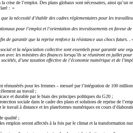
t à la crise de l’emploi. Des plans globaux sont nécessaires, ainsi qu’u
claré : »
si que la nécessité d’établir des cadres réglementaires pour les travailleu
naux pour l’emploi et l’orientation des investissements en faveur de la
in de garantir que la reprise renforce la résistance aux chocs futurs.
. 
social et la négociation collective sont essentiels pour garantir une org
n avec les ministres des finances lorsqu’ils se réuniront en juillet po
ociétés, d’une taxation effective de l’économie numérique et de l’impôt
nt rémunérés pour les femmes – mesuré par l’intégration de 100 millions
cèlement au travail ;
icace et durable par le biais des principes politiques du G20 ;
otection sociale dans le cadre des plans et solutions de reprise de l’emp
r le travail à distance et les plateformes numériques en cours d’élaborati
e qualité ;
t les emplois seront affectés à la fois par le climat et la transformation