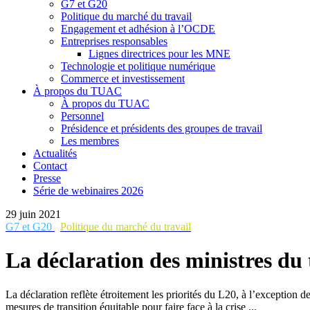
G7 et G20
Politique du marché du travail
Engagement et adhésion à l’OCDE
Entreprises responsables
Lignes directrices pour les MNE
Technologie et politique numérique
Commerce et investissement
À propos du TUAC
À propos du TUAC
Personnel
Présidence et présidents des groupes de travail
Les membres
Actualités
Contact
Presse
Série de webinaires 2026
29 juin 2021
G7 et G20
Politique du marché du travail
La déclaration des ministres du t
La déclaration reflète étroitement les priorités du L20, à l’exception
mesures de transition équitable pour faire face à la crise ...