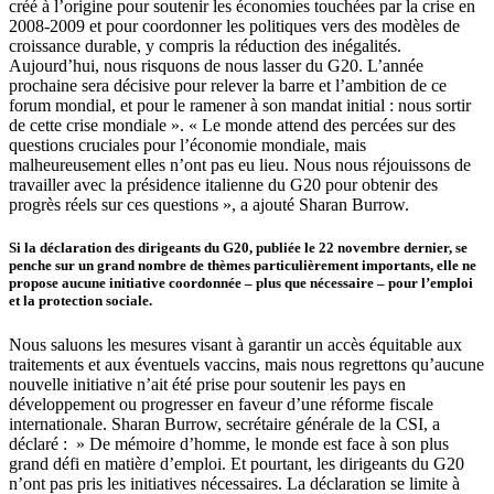
créé à l’origine pour soutenir les économies touchées par la crise en
2008-2009 et pour coordonner les politiques vers des modèles de
croissance durable, y compris la réduction des inégalités.
Aujourd’hui, nous risquons de nous lasser du G20. L’année
prochaine sera décisive pour relever la barre et l’ambition de ce
forum mondial, et pour le ramener à son mandat initial : nous sortir
de cette crise mondiale ». « Le monde attend des percées sur des
questions cruciales pour l’économie mondiale, mais
malheureusement elles n’ont pas eu lieu. Nous nous réjouissons de
travailler avec la présidence italienne du G20 pour obtenir des
progrès réels sur ces questions », a ajouté Sharan Burrow.
Si la déclaration des dirigeants du
G20
, publiée le 22 novembre dernier, se
penche sur un grand nombre de thèmes particulièrement importants, elle ne
propose aucune initiative coordonnée – plus que nécessaire – pour l’emploi
et la protection sociale.
Nous saluons les mesures visant à garantir un accès équitable aux
traitements et aux éventuels vaccins, mais nous regrettons qu’aucune
nouvelle initiative n’ait été prise pour soutenir les pays en
développement ou progresser en faveur d’une réforme fiscale
internationale. Sharan Burrow, secrétaire générale de la CSI, a
déclaré : » De mémoire d’homme, le monde est face à son plus
grand défi en matière d’emploi. Et pourtant, les dirigeants du
G20
n’ont pas pris les initiatives nécessaires. La déclaration se limite à