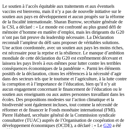
Le soutien à l’accès équitable aux traitements et aux éventuels
vaccins est bienvenu, mais il n’y a pas de nouvelle initiative sur le
soutien aux pays en développement et aucun progrès sur la réforme
de la fiscalité internationale. Sharan Burrow, secrétaire générale de
la CSI, a déclaré : « Le monde est confronté au plus grand défi de
mémoire d’homme en matière d’emploi, mais les dirigeants du
G20
n’ont pas fait preuve du leadership nécessaire. La Déclaration
reconnaît l’ampleur du défi sans proposer de véritables solutions.
Une action coordonnée, avec un soutien aux pays les moins riches,
est nécessaire pour la reprise et la résilience. Le manque d’ambition
mondiale de cette déclaration du
G20
est extrêmement décevant et
laissera les pays livrés à eux-mêmes pour lutter contre les terribles
conséquences économiques de la pandémie ». Parmi les éléments
positifs de la déclaration, citons les références à la nécessité d’agir
dans des secteurs tels que le tourisme et l’agriculture, à la lutte contre
la corruption et à l’importance de l’éducation, bien qu’il n’y ait
aucun engagement concernant le financement de l’éducation ou le
soutien aux enseignants ou aux autres personnes travaillant dans les
écoles. Des propositions modestes sur l’action climatique et la
biodiversité sont également incluses, tout comme la nécessité de
réformer et de financer le Fonds monétaire international (FMI).
Pierre Habbard, secrétaire général de la Commission syndicale
consultative (TUAC) auprès de l’Organisation de coopération et de
développement économiques (OCDE), a déclaré : « Le
G20
a été