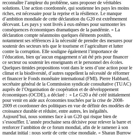
reconnaître l’ampleur du problème, sans proposer de véritables
solutions. Une action coordonnée, qui soutienne les pays les moins
riches, est nécessaire pour la reprise et la résilience. Le manque
d’ambition mondiale de cette déclaration du
G20
est extrêmement
décevant. Les pays y sont livrés à eux-mêmes pour surmonter les
conséquences économiques dramatiques de la pandémie. « La
déclaration compte néanmoins quelques éléments positifs,
notamment ses références à la nécessité de prendre des mesures pour
soutenir des secteurs tels que le tourisme et l’agriculture et lutter
contre la corruption. Elle souligne également l’importance de
l’éducation, bien qu’aucun engagement n’ait été pris pour financer
ce secteur ou soutenir les enseignants et le personnel des écoles.
Quelques timides propositions vont dans le sens d’une action pour le
climat et la biodiversité, d’autres rappellent la nécessité de réformer
et financer le Fonds monétaire international (FMI). Pierre Habbard,
secrétaire général de la Commission syndicale consultative (TUAC)
auprès de l’Organisation de coopération et de développement
économiques (OCDE), a déclaré : » Le
G20
a été créé initialement
pour venir en aide aux économies touchées par la crise de 2008-
2009 et coordonner des politiques en vue de définir des modèles de
croissance durable et réduire, entre autres, les inégalités.
Aujourd’hui, nous sommes face à un G20 qui risque bien de
s’essouffler. L’année prochaine sera décisive pour relever la barre et
renforcer l’ambition de ce forum mondial, afin de le ramener à son
mandat initial : nous sortir de cette crise mondiale. « Sharan Burrow