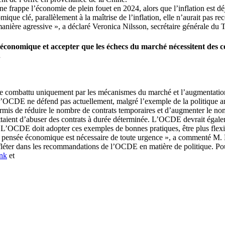
ne frappe l’économie de plein fouet en 2024, alors que l’inflation est dé
ue clé, parallèlement à la maîtrise de l’inflation, elle n’aurait pas re
e manière agressive », a déclaré Veronica Nilsson, secrétaire générale d
 économique et accepter que les échecs du marché nécessitent des c
.
ombattu uniquement par les mécanismes du marché et l’augmentation des 
ue l’OCDE ne défend pas actuellement, malgré l’exemple de la politique 
rmis de réduire le nombre de contrats temporaires et d’augmenter le no
taient d’abuser des contrats à durée déterminée. L’OCDE devrait égaleme
il. L’OCDE doit adopter ces exemples de bonnes pratiques, être plus flex
a pensée économique est nécessaire de toute urgence », a commenté M. 
refléter dans les recommandations de l’OCDE en matière de politique. P
ink
et