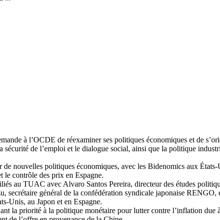
nde à l’OCDE de réexaminer ses politiques économiques et de s’orien
 sécurité de l’emploi et le dialogue social, ainsi que la politique indust
ur de nouvelles politiques économiques, avec les Bidenomics aux États-U
t le contrôle des prix en Espagne.
affiliés au TUAC avec Alvaro Santos Pereira, directeur des études pol
u, secrétaire général de la confédération syndicale japonaise RENGO, 
ats-Unis, au Japon et en Espagne.
iorité à la politique monétaire pour lutter contre l’inflation due à l’o
ent de l’offre en provenance de la Chine.