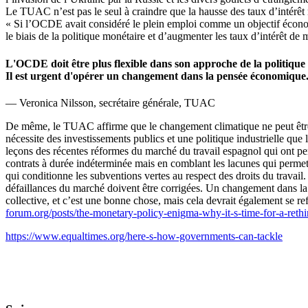
Le TUAC n’est pas le seul à craindre que la hausse des taux d’intérêt 
« Si l’OCDE avait considéré le plein emploi comme un objectif économiq
le biais de la politique monétaire et d’augmenter les taux d’intérêt d
L'OCDE doit être plus flexible dans son approche de la politique
Il est urgent d'opérer un changement dans la pensée économique
— Veronica Nilsson, secrétaire générale, TUAC
De même, le TUAC affirme que le changement climatique ne peut être c
nécessite des investissements publics et une politique industrielle q
leçons des récentes réformes du marché du travail espagnol qui ont pe
contrats à durée indéterminée mais en comblant les lacunes qui permet
qui conditionne les subventions vertes au respect des droits du trava
défaillances du marché doivent être corrigées. Un changement dans l
collective, et c’est une bonne chose, mais cela devrait également se 
forum.org/posts/the-monetary-policy-enigma-why-it-s-time-for-a-reth
https://www.equaltimes.org/here-s-how-governments-can-tackle