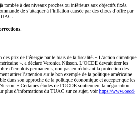
jà tombée à des niveaux proches ou inférieurs aux objectifs fixés.
commandé de s’attaquer à l’inflation causée par des chocs d’offre par
u TUAC.
orrections.
prix de l’énergie par le biais de la fiscalité. « L’action climatique
américaine », a déclaré Veronica Nilsson. L’OCDE devrait tirer les
mbre d’emplois permanents, non pas en réduisant la protection des
nt attirer l’attention sur le bon exemple de la politique américaine
ible dans son approche de la politique économique et accepter que les
Nilsson. « Certaines études de l’OCDE soutiennent la négociation
our plus d’informations du TUAC sur ce sujet, voir
https://www.oecd-