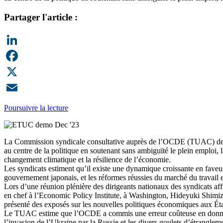
Partager l'article :
LinkedIn
Facebook
X
Email
Poursuivre la lecture
La Commission syndicale consultative auprès de l’OCDE (TUAC) dema
au centre de la politique en soutenant sans ambiguïté le plein emploi, la
changement climatique et la résilience de l’économie.
Les syndicats estiment qu’il existe une dynamique croissante en fave
gouvernement japonais, et les réformes réussies du marché du travail e
Lors d’une réunion plénière des dirigeants nationaux des syndicats 
en chef à l’Economic Policy Institute, à Washington, Hideyuki Shimiz
présenté des exposés sur les nouvelles politiques économiques aux Ét
Le TUAC estime que l’OCDE a commis une erreur coûteuse en donnant la pr
l’invasion de l’Ukraine par la Russie et les divers goulets d’étranglem