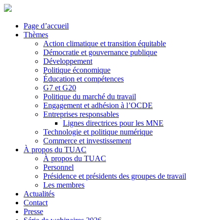
Page d’accueil
Thèmes
Action climatique et transition équitable
Démocratie et gouvernance publique
Développement
Politique économique
Éducation et compétences
G7 et G20
Politique du marché du travail
Engagement et adhésion à l’OCDE
Entreprises responsables
Lignes directrices pour les MNE
Technologie et politique numérique
Commerce et investissement
À propos du TUAC
À propos du TUAC
Personnel
Présidence et présidents des groupes de travail
Les membres
Actualités
Contact
Presse