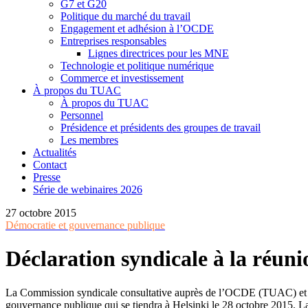
G7 et G20
Politique du marché du travail
Engagement et adhésion à l’OCDE
Entreprises responsables
Lignes directrices pour les MNE
Technologie et politique numérique
Commerce et investissement
À propos du TUAC
À propos du TUAC
Personnel
Présidence et présidents des groupes de travail
Les membres
Actualités
Contact
Presse
Série de webinaires 2026
27 octobre 2015
Démocratie et gouvernance publique
Déclaration syndicale à la réun
La Commission syndicale consultative auprès de l’OCDE (TUAC) et l’I
gouvernance publique qui se tiendra à Helsinki le 28 octobre 2015. La