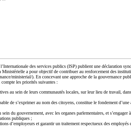
nternationale des services publics (ISP) publient une déclaration synd
Ministérielle a pour objectif de contribuer au renforcement des institut
ance/ministerial/). En concevant une approche de la gouvernance publiq
compte les priorités suivantes :
ives au sein de leurs communautés locales, sur leur lieu de travail, dan
pable de s’exprimer au nom des citoyens, constitue le fondement d’une 
au sein du gouvernement, avec les organes parlementaires, et s’engager 
ations publiques ;
ations d’employeurs et garantir un traitement respectueux des employés d